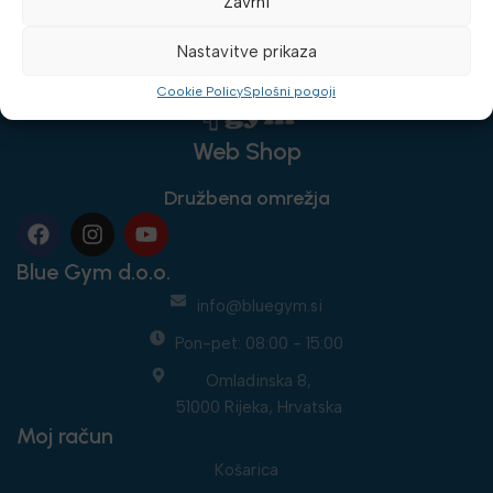
Zavrni
Nastavitve prikaza
Cookie Policy
Splošni pogoji
Web Shop
Družbena omrežja
Blue Gym d.o.o.
info@bluegym.si
Pon-pet: 08:00 - 15:00
Omladinska 8,
51000 Rijeka, Hrvatska
Moj račun
Košarica