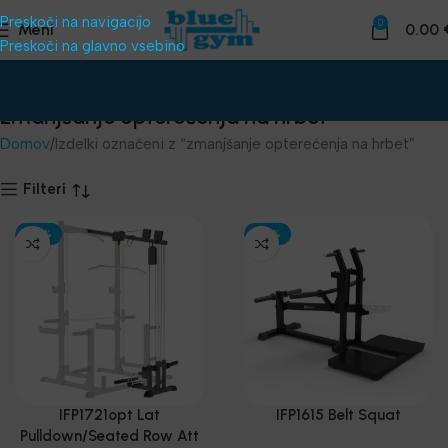
Preskoči na navigacijo
0
Meni
0.00
Preskoči na glavno vsebino
zmanjšanje opterećenja na hrbet
Domov
Izdelki označeni z “zmanjšanje opterećenja na hrbet”
Filteri
-30%
-30%
IFP1721opt Lat
IFP1615 Belt Squat
Pulldown/Seated Row Att