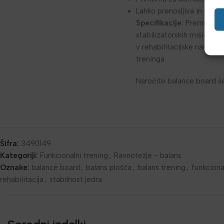
Lahko prenosljiva in enos
Specifikacije:
Premer: 40 
stabilizatorskih mišic, iz
v rehabilitacijske namene
treninga.
Naročite balance board še 
Šifra:
3490149
Kategoriji:
Funkcionalni trening
,
Ravnotežje - balans
Oznake:
balance board
,
balans plošča
,
balans trening
,
funkciona
rehabilitacija
,
stabilnost jedra