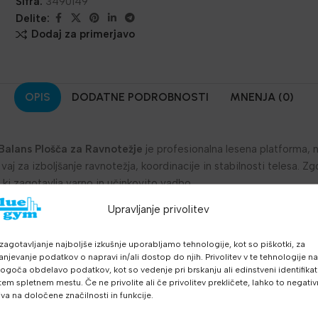
Šifra:
3490149
Delite:
Dodaj za primerjavo
OPIS
DODATNE PODROBNOSTI
MNENJA (0)
alans Plošča za Ravnotežje
je profesionalna lesena platforma, 
vaj za izboljšanje ravnotežja, koordinacije in stabilnosti telesa. Zg
 ki zagotavlja varno in učinkovito vadbo.
Upravljanje privolitev
dealna velikost za vse uporabnike
vlja trajnost in stabilnost
zagotavljanje najboljše izkušnje uporabljamo tehnologije, kot so piškotki, za
ksimalno oprijem in varnost
anjevanje podatkov o napravi in/ali dostop do njih. Privolitev v te tehnologije n
ne vaje in funkcionalni trening
goča obdelavo podatkov, kot so vedenje pri brskanju ali edinstveni identifikato
dinacijo in stabilnost jedra
tem spletnem mestu. Če ne privolite ali če privolitev prekličete, lahko to negati
iva na določene značilnosti in funkcije.
, preventivo in kondicijski trening
rofesionalno uporabo