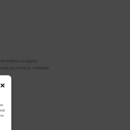
namenjena izvajanju
ornja površina je izdelana
am
rji
vno