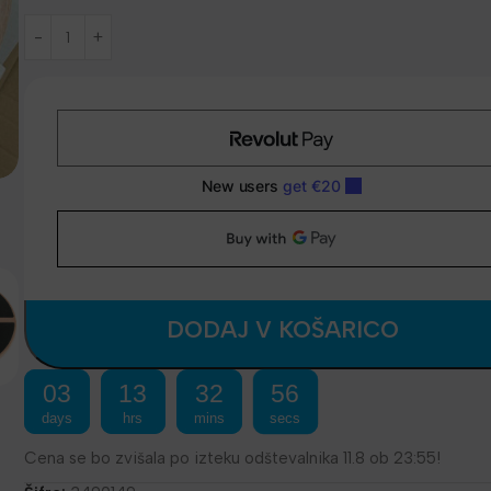
DODAJ V KOŠARICO
03
13
32
56
days
hrs
mins
secs
Cena se bo zvišala po izteku odštevalnika 11.8 ob 23:55!