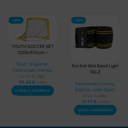
-30%
-30%
YOUTH SOCCER NET
1200x900cm –
PRENOSLJIV MINI GOL
Šport
,
Nogomet
,
Pro Knit Mini Band Light
Funkcionalni trening
,
SKLZ
SKLZ Funkcionalni
64.90
€
z DDV
trening
45.43
,
Najnovejša
€
z DDV
Funkcionalni trening
,
oprema
Elastike, Latex Band
,
DODAJ V KOŠARICO
SKLZ Funkcionalni
19.90
€
z DDV
trening
13.93
,
Aerobika in
€
z DDV
Joga
,
Najnovejša
DODAJ V KOŠARICO
oprema