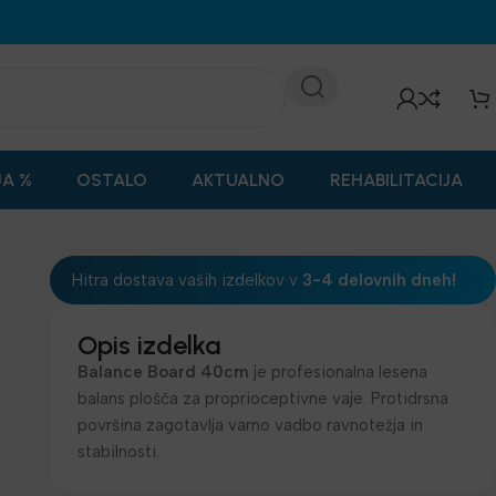
JA %
OSTALO
AKTUALNO
REHABILITACIJA
Hitra dostava vaših izdelkov v
3-4 delovnih dneh!
Opis izdelka
Balance Board 40cm
je profesionalna lesena
balans plošča za proprioceptivne vaje. Protidrsna
površina zagotavlja varno vadbo ravnotežja in
stabilnosti.