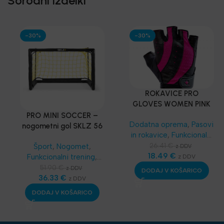
Sorodni izdelki
-30%
-30%
ROKAVICE PRO
GLOVES WOMEN PINK
– Harbinger®
PRO MINI SOCCER –
Dodatna oprema
,
Pasovi
nogometni gol SKLZ 56
in rokavice
,
Funkcionalni
x 39 cm
trening
,
SKLZ
26.41
€
Šport
,
Nogomet
,
z DDV
Funkcionalni trening
18.49
€
,
Funkcionalni trening
,
z DDV
Najnovejša oprema
SKLZ Funkcionalni
51.90
€
z DDV
DODAJ V KOŠARICO
trening
36.33
,
Najnovejša
€
z DDV
oprema
DODAJ V KOŠARICO