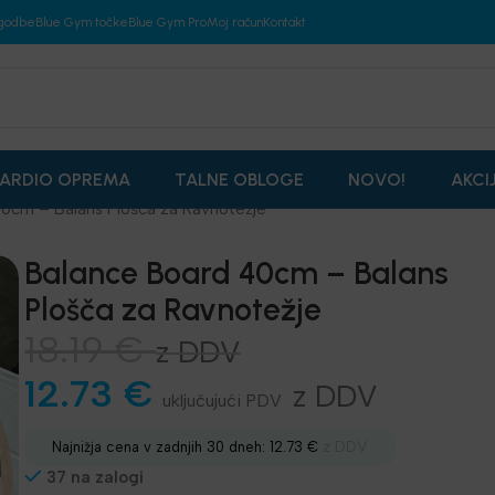
godbe
Blue Gym točke
Blue Gym Pro
Moj račun
Kontakt
ARDIO OPREMA
TALNE OBLOGE
NOVO!
AKCI
0cm – Balans Plošča za Ravnotežje
Balance Board 40cm – Balans
Plošča za Ravnotežje
18.19
€
z DDV
12.73
€
z DDV
z DDV
Najnižja cena v zadnjih 30 dneh:
12.73
€
37 na zalogi