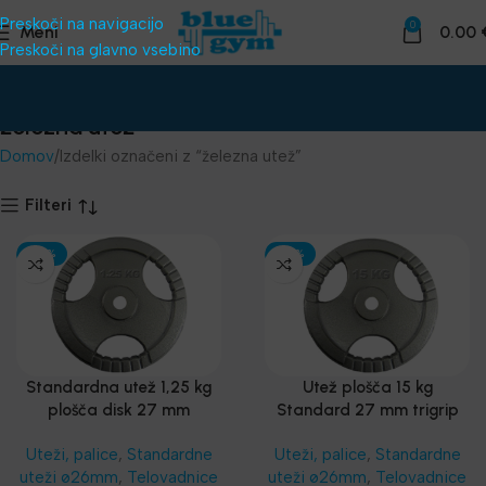
Preskoči na navigacijo
0
Meni
0.00
Preskoči na glavno vsebino
železna utež
Domov
Izdelki označeni z “železna utež”
Filteri
-30%
-30%
Standardna utež 1,25 kg
Utež plošča 15 kg
plošča disk 27 mm
Standard 27 mm trigrip
odprtina
za palico
Uteži, palice
,
Standardne
Uteži, palice
,
Standardne
uteži ø26mm
,
Telovadnice
uteži ø26mm
,
Telovadnice