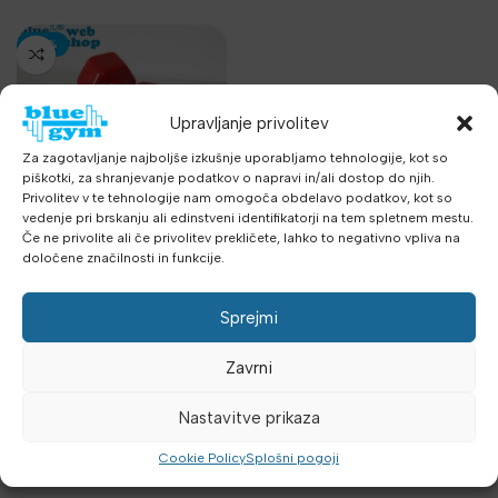
-30%
Upravljanje privolitev
Za zagotavljanje najboljše izkušnje uporabljamo tehnologije, kot so
piškotki, za shranjevanje podatkov o napravi in/ali dostop do njih.
Privolitev v te tehnologije nam omogoča obdelavo podatkov, kot so
vedenje pri brskanju ali edinstveni identifikatorji na tem spletnem mestu.
Enoročna utež 3 kg –
Če ne privolite ali če privolitev prekličete, lahko to negativno vpliva na
gumirana
določene značilnosti in funkcije.
Uteži, palice
,
Enoročne in
fiksne uteži
,
Telovadnice
,
Sprejmi
Aerobika in Joga
7.72
€
11.03
€
z DDV
z DDV
Zavrni
DODAJ V KOŠARICO
Nastavitve prikaza
Cookie Policy
Splošni pogoji