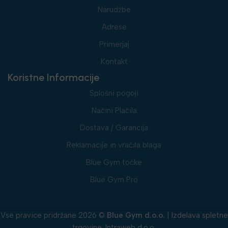
Narudžbe
Adrese
Primerjaj
Kontakt
Koristne Informacije
Splošni pogoji
Načini Plačila
Dostava / Garancija
Reklamacije in vračila blaga
Blue Gym točke
Blue Gym Pro
Vse pravice pridržane 2026 ©
Blue Gym d.o.o.
|
Izdelava spletne
trgovine
:
Intraweb d.o.o.