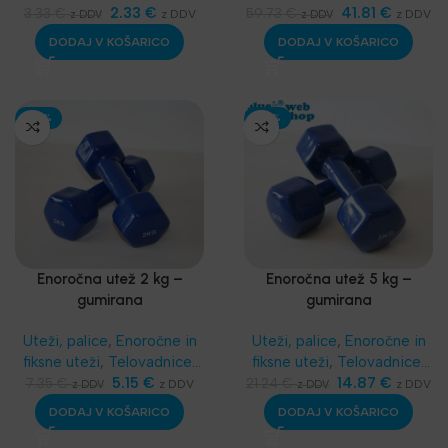
2.33
€
41.81
€
3.33
€
59.73
€
z DDV
z DDV
z DDV
z DDV
DODAJ V KOŠARICO
DODAJ V KOŠARICO
-30%
-30%
Enoročna utež 2 kg –
Enoročna utež 5 kg –
gumirana
gumirana
Uteži, palice
,
Enoročne in
Uteži, palice
,
Enoročne in
fiksne uteži
,
Telovadnice
,
fiksne uteži
,
Telovadnice
,
Aerobika in Joga
5.15
€
Aerobika in Joga
14.87
€
7.35
€
21.24
€
z DDV
z DDV
z DDV
z DDV
DODAJ V KOŠARICO
DODAJ V KOŠARICO