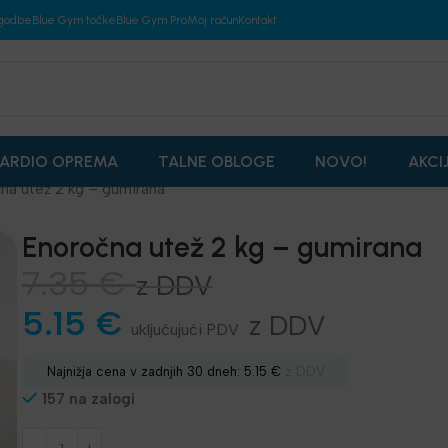
godbe
Blue Gym točke
Blue Gym Pro
Moj račun
Kontakt
ARDIO OPREMA
TALNE OBLOGE
NOVO!
AKCI
na utež 2 kg – gumirana
Enoročna utež 2 kg – gumirana
7.35
€
z DDV
5.15
€
z DDV
z DDV
Najnižja cena v zadnjih 30 dneh:
5.15
€
157 na zalogi