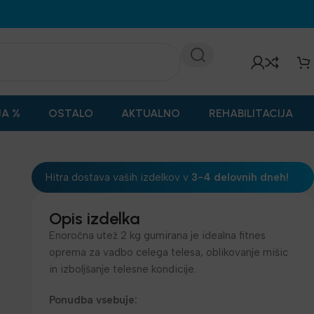
JA %
OSTALO
AKTUALNO
REHABILITACIJA
Hitra dostava vaših izdelkov v
3-4 delovnih dneh!
Opis izdelka
Enoročna utež 2 kg gumirana je idealna fitnes
oprema za vadbo celega telesa, oblikovanje mišic
in izboljšanje telesne kondicije.
Ponudba vsebuje: