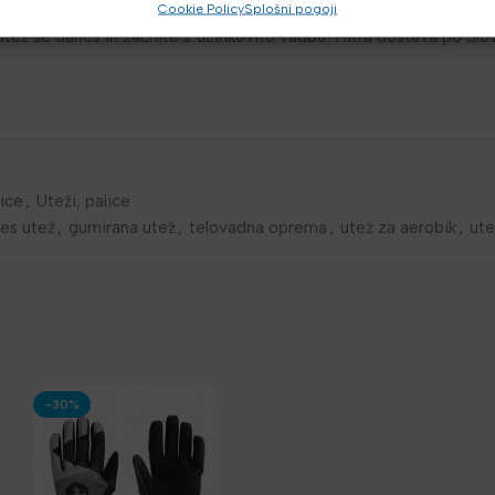
Cookie Policy
Splošni pogoji
tež še danes in začnite z učinkovito vadbo! Hitra dostava po Slove
ice
,
Uteži, palice
nes utež
,
gumirana utež
,
telovadna oprema
,
utež za aerobik
,
ute
-30%