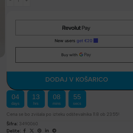
DODAJ V KOŠARICO
04
13
08
54
days
hrs
mins
secs
Cena se bo zvišala po izteku odštevalnika 11.8 ob 23:55!
Šifra:
3490060
Delite: