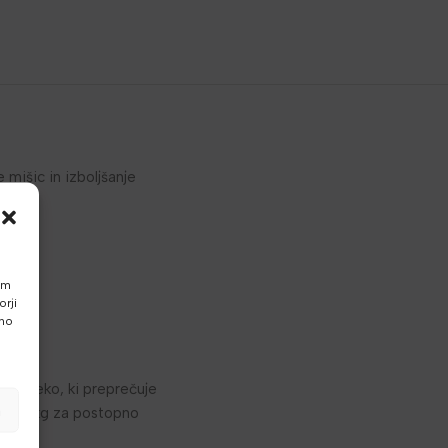
 mišic in izboljšanje
am
rji
vno
prevleko, ki preprečuje
a
g in 5 kg za postopno