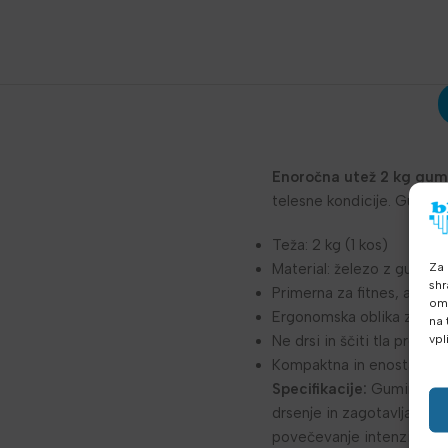
Enoročna utež 2 kg gum
telesne kondicije. Gumir
Teža: 2 kg (1 kos)
Za 
Material: železo z gumira
shr
Primerna za fitnes, aerob
omo
Ergonomska oblika za ud
na 
vpl
Ne drsi in ščiti tla pred 
Kompaktna in enostavna z
Specifikacije:
Gumirana en
drsenje in zagotavlja varn
povečevanje intenzivnosti