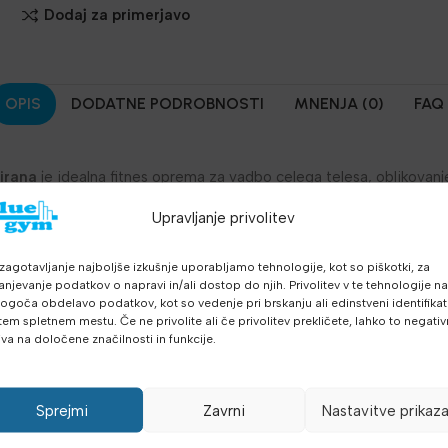
Dodaj za primerjavo
OPIS
DODATNE PODROBNOSTI
MNENJA (0)
FAQ
irana
je idealna fitnes oprema za vadbo celega telesa, oblikovanje
ana površina zagotavlja udoben in varen prijem med vadbo.
Upravljanje privolitev
zagotavljanje najboljše izkušnje uporabljamo tehnologije, kot so piškotki, za
no prevleko
anjevanje podatkov o napravi in/ali dostop do njih. Privolitev v te tehnologije n
ik, jogo in domačo vadbo
goča obdelavo podatkov, kot so vedenje pri brskanju ali edinstveni identifikato
oben prijem
tem spletnem mestu. Če ne privolite ali če privolitev prekličete, lahko to negati
iva na določene značilnosti in funkcije.
poškodbami
a shranjevanje
oročna utež 2 kg je narejena iz kakovostnega železa z gumirano 
Sprejmi
Zavrni
Nastavitve prikaz
ost med vadbo. Na voljo so tudi druge teže: 0,5 kg, 1 kg, 3 kg, 4 k
 treninga.