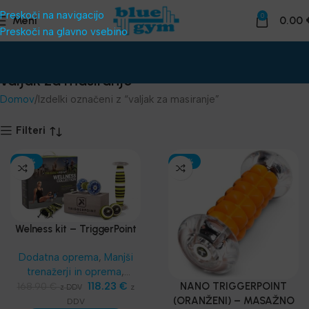
Preskoči na navigacijo
0
Meni
0.00
Preskoči na glavno vsebino
valjak za masiranje
Domov
Izdelki označeni z “valjak za masiranje”
Filteri
-30%
-30%
Welness kit – TriggerPoint
Dodatna oprema
,
Manjši
trenažerji in oprema
,
Masažeri, rolleri
118.23
,
€
NANO TRIGGERPOINT
168.90
€
z
z DDV
Funkcionalni trening
,
SKLZ
(ORANŽENI) – MASAŽNO
DDV