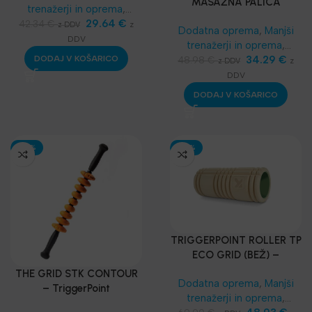
MASAŽNA PALICA
trenažerji in oprema
,
TRIGGERPOINT
Masažeri, rolleri
29.64
,
€
42.34
€
z
z DDV
Dodatna oprema
,
Manjši
Funkcionalni trening
,
SKLZ
DDV
trenažerji in oprema
,
Funkcionalni trening
,
Masažeri, rolleri
34.29
,
€
DODAJ V KOŠARICO
48.98
€
z
z DDV
Najnovejša oprema
Funkcionalni trening
,
SKLZ
DDV
Funkcionalni trening
,
DODAJ V KOŠARICO
Najnovejša oprema
-30%
-30%
TRIGGERPOINT ROLLER TP
ECO GRID (BEŽ) –
MASAŽNI VALJ
THE GRID STK CONTOUR
Dodatna oprema
,
Manjši
– TriggerPoint
trenažerji in oprema
,