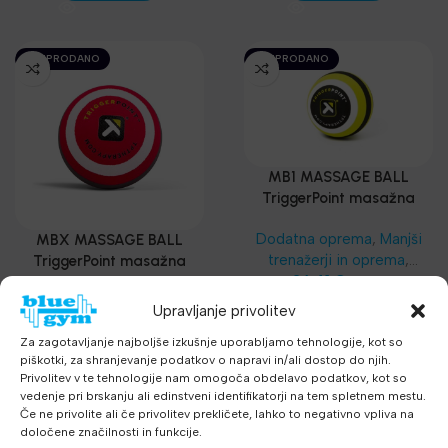
Najnovejša oprema
Najnovejša oprema
RAZPRODANO
RAZPRODANO
MB1 MASSAGE BALL
TriggerPoint masažna
loptica
Dodatna oprema
,
Manjši
MBX MASSAGE BALL
trenažerji in oprema
,
TriggerPoint masažna
Masažeri, rolleri
26.41
€
,
loptica
z DDV
Funkcionalni trening
,
SKLZ
Dodatna oprema
,
Manjši
Upravljanje privolitev
PREBERI VEČ
Funkcionalni trening
,
trenažerji in oprema
,
Za zagotavljanje najboljše izkušnje uporabljamo tehnologije, kot so
Najnovejša oprema
Masažeri, rolleri
29.90
€
,
z DDV
piškotki, za shranjevanje podatkov o napravi in/ali dostop do njih.
Funkcionalni trening
,
SKLZ
PREBERI VEČ
Privolitev v te tehnologije nam omogoča obdelavo podatkov, kot so
Funkcionalni trening
,
vedenje pri brskanju ali edinstveni identifikatorji na tem spletnem mestu.
Najnovejša oprema
Če ne privolite ali če privolitev prekličete, lahko to negativno vpliva na
določene značilnosti in funkcije.