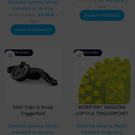
Masažeri, rolleri
48.93
,
€
69.90
€
z
z DDV
Dodatna oprema
,
Manjši
Funkcionalni trening
,
SKLZ
DDV
trenažerji in oprema
,
Funkcionalni trening
,
Masažeri, rolleri
33.36
,
€
47.65
€
z
DODAJ V KOŠARICO
z DDV
Najnovejša oprema
Funkcionalni trening
,
SKLZ
DDV
Funkcionalni trening
,
DODAJ V KOŠARICO
Najnovejša oprema
RAZPRODANO
RAZPRODANO
GRID Caps & Strap
MOBIPOINT MASAŽNA
TriggerPoint
LOPTICA TRIGGERPOINT
Dodatna oprema
,
Manjši
Dodatna oprema
,
Manjši
trenažerji in oprema
,
trenažerji in oprema
,