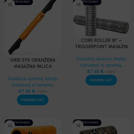
RAZPRODANO
RAZPRODANO
CORE ROLLER 18″ –
TRIGGERPOINT MASAŽNI
VALJ
Dodatna oprema
,
Manjši
GRID STK ORANŽENA
trenažerji in oprema
,
MASAŽNA PALICA
Masažeri, rolleri
47.65
€
,
z DDV
TRIGGERPOINT
Funkcionalni trening
,
SKLZ
Dodatna oprema
,
Manjši
PREBERI VEČ
Funkcionalni trening
,
trenažerji in oprema
,
Najnovejša oprema
Masažeri, rolleri
47.65
€
,
z DDV
Funkcionalni trening
,
SKLZ
PREBERI VEČ
Funkcionalni trening
,
Najnovejša oprema
RAZPRODANO
RAZPRODANO