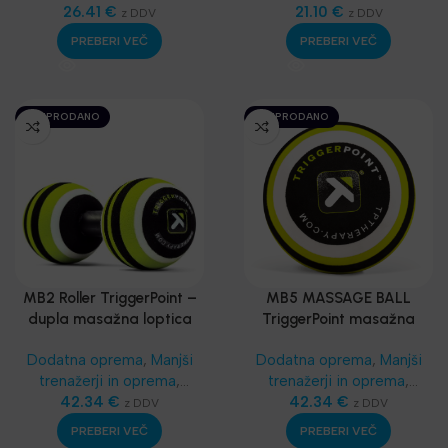
Masažeri, rolleri
26.41
€
,
Masažeri, rolleri
21.10
€
,
z DDV
z DDV
Funkcionalni trening
,
SKLZ
Funkcionalni trening
,
SKLZ
PREBERI VEČ
PREBERI VEČ
Funkcionalni trening
,
Funkcionalni trening
,
Najnovejša oprema
Najnovejša oprema
RAZPRODANO
RAZPRODANO
MB2 Roller TriggerPoint –
MB5 MASSAGE BALL
dupla masažna loptica
TriggerPoint masažna
loptica
Dodatna oprema
,
Manjši
Dodatna oprema
,
Manjši
trenažerji in oprema
,
trenažerji in oprema
,
Masažeri, rolleri
42.34
€
,
Masažeri, rolleri
42.34
€
,
z DDV
z DDV
Funkcionalni trening
,
SKLZ
Funkcionalni trening
,
SKLZ
PREBERI VEČ
PREBERI VEČ
Funkcionalni trening
,
Funkcionalni trening
,