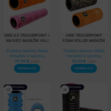
GRID 2.0 TRIGGERPOINT –
GRID TRIGGERPOINT
NAJVEĆI MASAŽNI VALJ
FOAM ROLLER MASAŽNI
VALJ
Dodatna oprema
,
Manjši
Dodatna oprema
,
Manjši
trenažerji in oprema
,
trenažerji in oprema
,
Masažeri, rolleri
99.90
€
,
Masažeri, rolleri
52.96
€
,
z DDV
z DDV
Funkcionalni trening
,
SKLZ
Funkcionalni trening
,
SKLZ
PREBERI VEČ
PREBERI VEČ
Funkcionalni trening
,
Funkcionalni trening
,
Najnovejša oprema
Najnovejša oprema
RAZPRODANO
RAZPRODANO