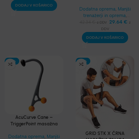
Funkcionalni trening
,
POMAGALO
DODAJ V KOŠARICO
Dodatna oprema
,
Manjši
Najnovejša oprema
trenažerji in oprema
,
Masažeri, rolleri
29.64
,
€
42.34
€
z
z DDV
Funkcionalni trening
,
SKLZ
DDV
Funkcionalni trening
,
DODAJ V KOŠARICO
Najnovejša oprema
-30%
-30%
AcuCurve Cane –
TriggerPoint masažna
palica
GRID STK X ČRNA
Dodatna oprema
,
Manjši