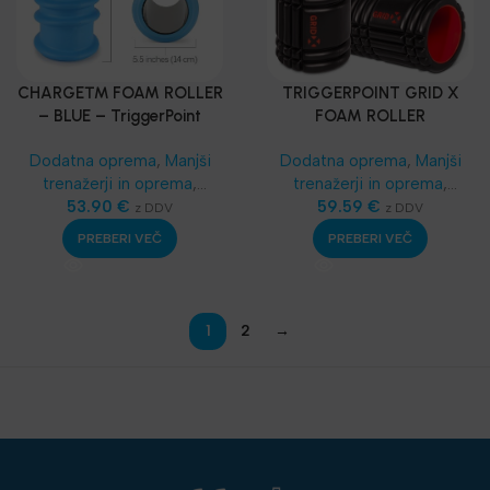
CHARGE™ FOAM ROLLER
TRIGGERPOINT GRID X
– BLUE – TriggerPoint
FOAM ROLLER
Dodatna oprema
,
Manjši
Dodatna oprema
,
Manjši
trenažerji in oprema
,
trenažerji in oprema
,
Masažeri, rolleri
53.90
€
,
Masažeri, rolleri
59.59
€
,
z DDV
z DDV
Funkcionalni trening
,
SKLZ
Funkcionalni trening
,
SKLZ
PREBERI VEČ
PREBERI VEČ
Funkcionalni trening
,
Funkcionalni trening
,
Najnovejša oprema
Najnovejša oprema
1
2
→