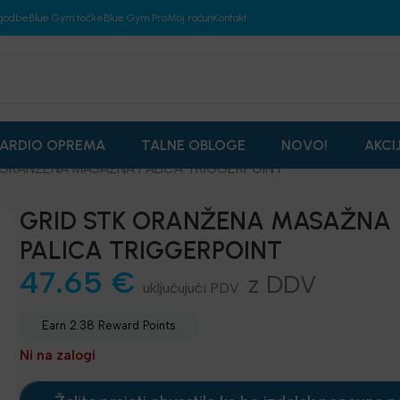
godbe
Blue Gym točke
Blue Gym Pro
Moj račun
Kontakt
ARDIO OPREMA
TALNE OBLOGE
NOVO!
AKCI
 ORANŽENA MASAŽNA PALICA TRIGGERPOINT
GRID STK ORANŽENA MASAŽNA
PALICA TRIGGERPOINT
47.65
€
z DDV
Earn 2.38 Reward Points
Ni na zalogi