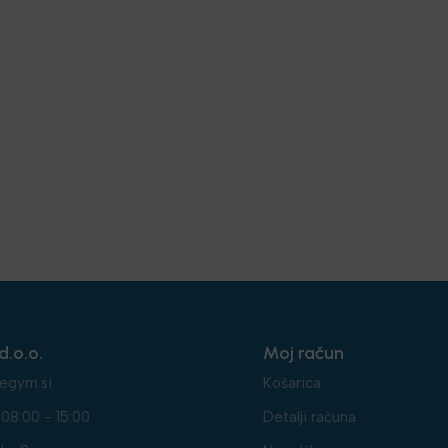
d.o.o.
Moj račun
egym.si
Košarica
08:00 - 15:00
Detalji računa