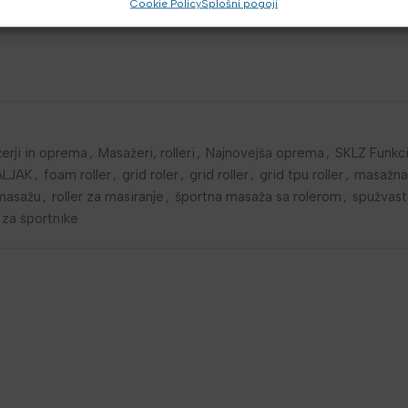
Cookie Policy
Splošni pogoji
išicema
žerji in oprema
,
Masažeri, rolleri
,
Najnovejša oprema
,
SKLZ Funkci
ALJAK
,
foam roller
,
grid roler
,
grid roller
,
grid tpu roller
,
masažna 
 masažu
,
roller za masiranje
,
športna masaža sa rolerom
,
spužvasti
k za športnike