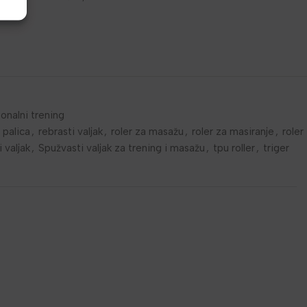
onalni trening
palica
,
rebrasti valjak
,
roler za masažu
,
roler za masiranje
,
roler
 valjak
,
Spužvasti valjak za trening i masažu
,
tpu roller
,
triger