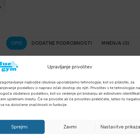
OPIS
DODATNE PODROBNOSTI
MNENJA (0)
je posebna palica sa
GRID površinom, te AcuGRIP ručkama za 
Upravljanje privolitev
ema. Ručni foam roller presvučen je GRID® 3D površinom, koja oča
 pospješujući protok krvi s kisikom i potrebnim hranjivim tvarima.
zagotavljanje najboljše izkušnje uporabljamo tehnologije, kot so piškotki, za
anjevanje podatkov o napravi in/ali dostop do njih. Privolitev v te tehnologije n
goča obdelavo podatkov, kot so vedenje pri brskanju ali edinstveni identifikato
a palica osnovne gustoće (dostupna je i u črnoj boji –
črna masaž
tem spletnem mestu. Če ne privolite ali če privolitev prekličete, lahko to negati
iva na določene značilnosti in funkcije.
ju uporabu u uredu, na putu, tijekom treninga…
Sprejmi
Zavrni
Nastavitve prikaz
masera za što bolji učinak
vane tako da na sredini imaju izbočinu kojom možete vršiti pritisa