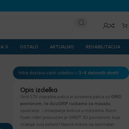
JA %
OSTALO
AKTUALNO
REHABILITACIJA
Hitra dostava vaših izdelkov v
3-4 delovnih dneh!
Opis izdelka
Grid STK masažna palica je posebna palica sa
GRID
površinom, te AcuGRIP ručkama za masažu
,
opuštanje i zmanjšanje bolova u mišicema. Ručni
foam roller presvučen je GRID® 3D površinom, koja
očakuje svoj patent! Masira mišice na optimalan