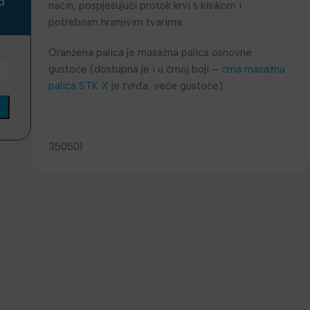
a
način, pospješujući protok krvi s kisikom i
potrebnim hranjivim tvarima.
Oranžena palica je masažna palica osnovne
gustoće (dostupna je i u črnoj boji –
črna masažna
palica STK X
je tvrđa, veće gustoće).
350501