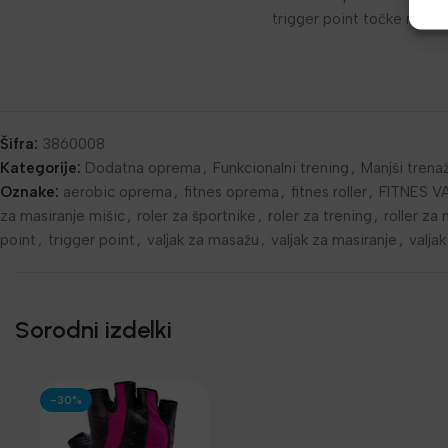
trigger point točke na m
Šifra:
3860008
Kategorije:
Dodatna oprema
,
Funkcionalni trening
,
Manjši trena
Oznake:
aerobic oprema
,
fitnes oprema
,
fitnes roller
,
FITNES V
za masiranje mišic
,
roler za športnike
,
roler za trening
,
roller za
point
,
trigger point
,
valjak za masažu
,
valjak za masiranje
,
valja
Sorodni izdelki
-30%