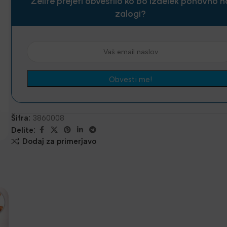
Želite prejeti obvestilo ko bo izdelek ponovno n
zalogi?
Šifra:
3860008
Delite:
Dodaj za primerjavo