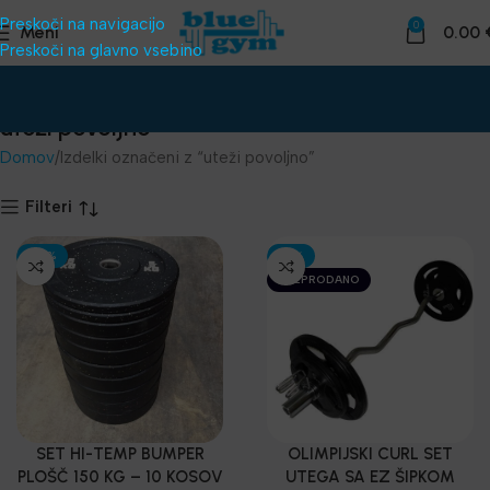
Preskoči na navigacijo
0
Meni
0.00
Preskoči na glavno vsebino
uteži povoljno
Domov
Izdelki označeni z “uteži povoljno”
Filteri
-30%
-15%
RAZPRODANO
SET HI-TEMP BUMPER
OLIMPIJSKI CURL SET
PLOŠČ 150 KG – 10 KOSOV
UTEGA SA EZ ŠIPKOM