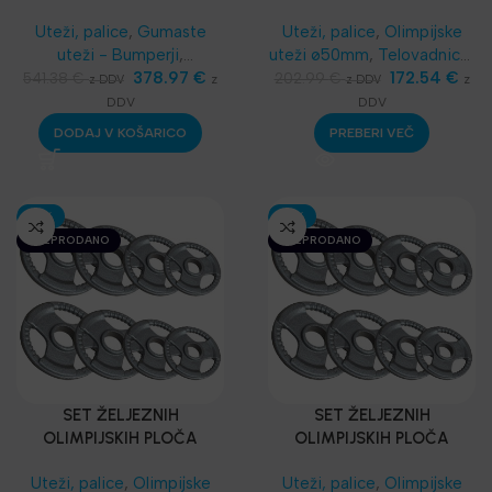
38KG
Uteži, palice
,
Gumaste
Uteži, palice
,
Olimpijske
uteži - Bumperji
,
uteži ø50mm
,
Telovadnice
,
Telovadnice
,
Kompleti in
378.97
€
Kompleti in seti
,
172.54
Najnovejša
€
541.38
€
202.99
€
z
z
z DDV
z DDV
seti
,
Najnovejša oprema
oprema
DDV
DDV
DODAJ V KOŠARICO
PREBERI VEČ
-15%
-15%
RAZPRODANO
RAZPRODANO
SET ŽELJEZNIH
SET ŽELJEZNIH
OLIMPIJSKIH PLOČA
OLIMPIJSKIH PLOČA
300KG/34 kosa
100KG/14 kosa
Uteži, palice
,
Olimpijske
Uteži, palice
,
Olimpijske