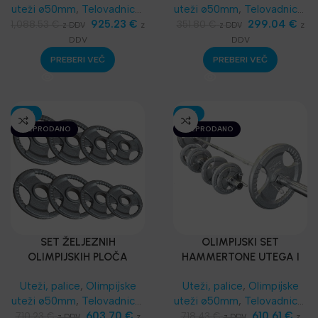
uteži ø50mm
,
Telovadnice
,
uteži ø50mm
,
Telovadnice
,
Kompleti in seti
,
925.23
Najnovejša
€
Kompleti in seti
299.04
,
Najnovejša
€
1,088.53
€
351.80
€
z
z
z DDV
z DDV
oprema
oprema
DDV
DDV
PREBERI VEČ
PREBERI VEČ
-15%
-15%
RAZPRODANO
RAZPRODANO
SET ŽELJEZNIH
OLIMPIJSKI SET
OLIMPIJSKIH PLOČA
HAMMERTONE UTEGA I
200KG/24 kosa
PALICI 155KG
Uteži, palice
,
Olimpijske
Uteži, palice
,
Olimpijske
uteži ø50mm
,
Telovadnice
,
uteži ø50mm
,
Telovadnice
,
Kompleti in seti
603.70
,
Najnovejša
€
Kompleti in seti
610.61
€
710.23
€
718.43
€
z
z
z DDV
z DDV