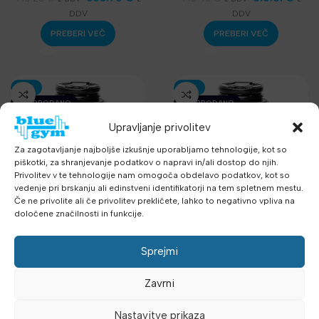
oprema
DDV
DDV
PREBERI VEČ
PREBERI VEČ
-15%
-16%
RAZPRODANO
RAZPRODANO
Upravljanje privolitev
Za zagotavljanje najboljše izkušnje uporabljamo tehnologije, kot so
piškotki, za shranjevanje podatkov o napravi in/ali dostop do njih.
Privolitev v te tehnologije nam omogoča obdelavo podatkov, kot so
vedenje pri brskanju ali edinstveni identifikatorji na tem spletnem mestu.
Če ne privolite ali če privolitev prekličete, lahko to negativno vpliva na
določene značilnosti in funkcije.
SET OLIMPIJSKIH
SET OLIMPIJSKIH
Sprejmi
GUMIRANIH PLOČA
GUMIRANIH PLOČA
500KG/56 kosa
300KG/34 kosa
Zavrni
Uteži, palice
,
Olimpijske
Uteži, palice
,
Olimpijske
uteži ø50mm
,
Telovadnice
,
uteži ø50mm
,
Telovadnice
,
Nastavitve prikaza