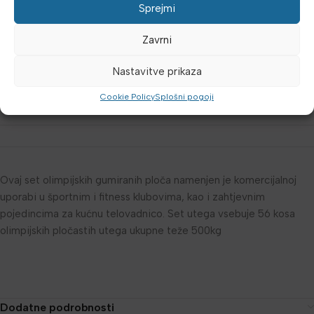
Sprejmi
2.5kg
Zavrni
UKUPNO
Nastavitve prikaza
Cookie Policy
Splošni pogoji
Ovaj set olimpijskih gumiranih ploča namenjen je komercijalnoj
uporabi u športnim i fitness klubovima, kao i zahtjevnim
pojedincima za kućnu telovadnico. Set utega vsebuje 56 kosa
olimpijskih pločastih utega ukupne teže 500kg
Dodatne podrobnosti