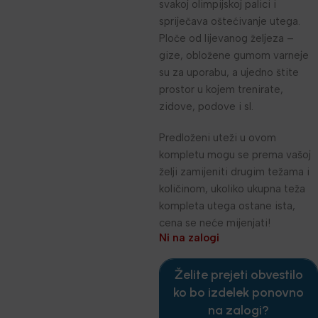
svakoj olimpijskoj palici i
spriječava oštećivanje utega.
Ploče od lijevanog željeza –
gize, obložene gumom varneje
su za uporabu, a ujedno štite
prostor u kojem trenirate,
zidove, podove i sl.
Predloženi uteži u ovom
kompletu mogu se prema vašoj
želji zamijeniti drugim težama i
količinom, ukoliko ukupna teža
kompleta utega ostane ista,
cena se neće mijenjati!
Ni na zalogi
Želite prejeti obvestilo
ko bo izdelek ponovno
na zalogi?