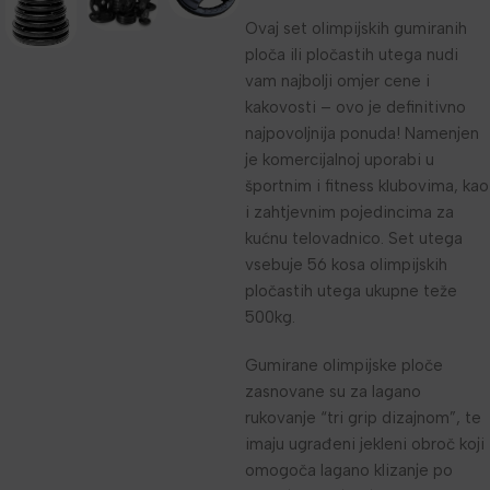
Ovaj set olimpijskih gumiranih
ploča ili pločastih utega nudi
vam najbolji omjer cene i
kakovosti – ovo je definitivno
najpovoljnija ponuda! Namenjen
je komercijalnoj uporabi u
športnim i fitness klubovima, kao
i zahtjevnim pojedincima za
kućnu telovadnico. Set utega
vsebuje 56 kosa olimpijskih
pločastih utega ukupne teže
500kg.
Gumirane olimpijske ploče
zasnovane su za lagano
rukovanje “tri grip dizajnom”, te
imaju ugrađeni jekleni obroč koji
omogoča lagano klizanje po