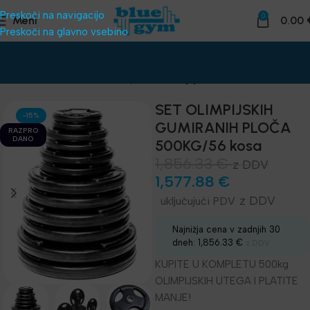
Preskoči na navigacijo
0
Meni
0.00
Preskoči na glavno vsebino
Domov
Telovadnice
Uteži, palice
Olimpijske uteži ø50mm
SET OLIMPIJSKIH
-15%
GUMIRANIH PLOČA
RAZPRO
DANO
500KG/56 kosa
1,856.33
€
z DDV
1,577.88
€
z DDV
Najnižja cena v zadnjih 30
dneh:
1,856.33
€
z DDV
KUPITE U KOMPLETU 500kg
OLIMPIJSKIH UTEGA I PLATITE
MANJE!