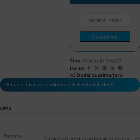
Šifra:
Ponuda br 365/25
Delite:
Dodaj za primerjavo
Hitra dostava vaših izdelkov v
3-4 delovnih dneh!
OPIS
Pastura
Svi pločasti uteži su od lijevanog željeza – g