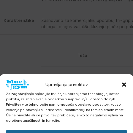
Karakteristike
Zasnovano za komercijalnu uporabu, tri-grip 
oblogu i osigurava lakše klizanje ploče po pali
Teža
20kg
Upravljanje privolitev
Za zagotavljanje najboljše izkušnje uporabljamo tehnologije, kot so
15kg
piškotki, za shranjevanje podatkov o napravi in/ali dostop do njih.
Privolitev v te tehnologije nam omogoča obdelavo podatkov, kot so
Set ploča
vedenje pri brskanju ali edinstveni identifikatorji na tem spletnem mestu.
10kg
Če ne privolite ali če privolitev prekličete, lahko to negativno vpliva na
določene značilnosti in funkcije.
5kg