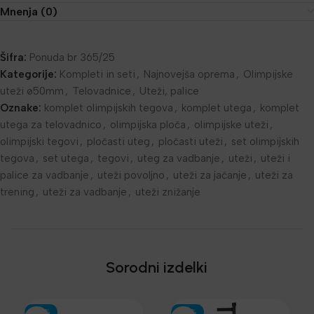
Mnenja (0)
Šifra:
Ponuda br 365/25
Kategorije:
Kompleti in seti
,
Najnovejša oprema
,
Olimpijske
uteži ø50mm
,
Telovadnice
,
Uteži, palice
Oznake:
komplet olimpijskih tegova
,
komplet utega
,
komplet
utega za telovadnico
,
olimpijska ploča
,
olimpijske uteži
,
olimpijski tegovi
,
pločasti uteg
,
pločasti uteži
,
set olimpijskih
tegova
,
set utega
,
tegovi
,
uteg za vadbanje
,
uteži
,
uteži i
palice za vadbanje
,
uteži povoljno
,
uteži za jačanje
,
uteži za
trening
,
uteži za vadbanje
,
uteži znižanje
Sorodni izdelki
-30%
-30%