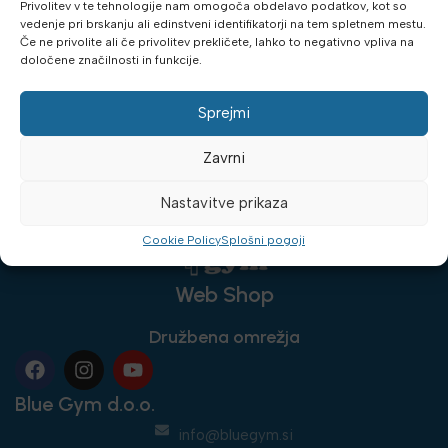
Privolitev v te tehnologije nam omogoča obdelavo podatkov, kot so
vedenje pri brskanju ali edinstveni identifikatorji na tem spletnem mestu.
Če ne privolite ali če privolitev prekličete, lahko to negativno vpliva na
določene značilnosti in funkcije.
Sprejmi
Zavrni
Nastavitve prikaza
Cookie Policy
Splošni pogoji
Web Shop
Družbena omrežja
Blue Gym d.o.o.
info@bluegym.si