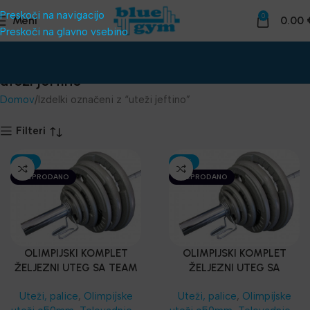
Preskoči na navigacijo
0
Meni
0.00
Preskoči na glavno vsebino
uteži jeftino
Domov
Izdelki označeni z “uteži jeftino”
Filteri
-15%
-15%
RAZPRODANO
RAZPRODANO
OLIMPIJSKI KOMPLET
OLIMPIJSKI KOMPLET
ŽELJEZNI UTEG SA TEAM
ŽELJEZNI UTEG SA
LINE ŠIPKOM (700 lbs)
ČRNOM OLIMPIJSKOM
Uteži, palice
,
Olimpijske
Uteži, palice
,
Olimpijske
ŠIPKOM