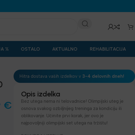
JA %
OSTALO
AKTUALNO
REHABILITACIJA
Hitra dostava vaših izdelkov v
3-4 delovnih dneh!
0
Opis izdelka
Bez utega nema ni telovadnice! Olimpijski uteg je
9
€
osnova svakog ozbiljnijeg treninga za kondiciju ili
oblikovanje. Učinite prvi korak, jer ovo je
najpovoljniji olimpijski set utega na tržištu!