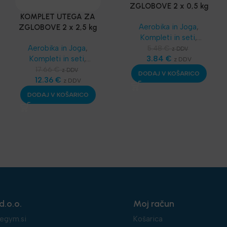
ZGLOBOVE 2 x 0,5 kg
KOMPLET UTEGA ZA
Aerobika in Joga
,
ZGLOBOVE 2 x 2,5 kg
Kompleti in seti
,
Najnovejša oprema
Aerobika in Joga
,
5.48
€
z DDV
3.84
€
Kompleti in seti
,
z DDV
Najnovejša oprema
17.66
€
z DDV
DODAJ V KOŠARICO
12.36
€
z DDV
DODAJ V KOŠARICO
d.o.o.
Moj račun
egym.si
Košarica