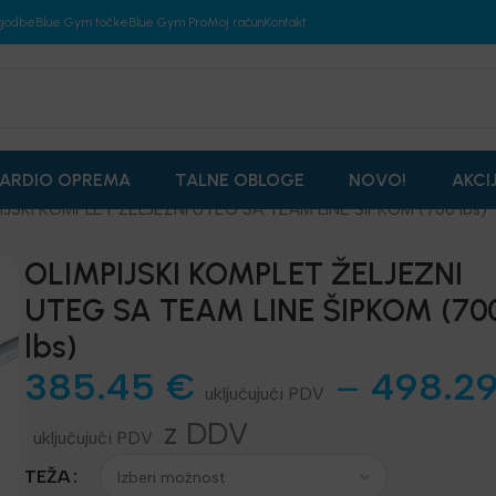
godbe
Blue Gym točke
Blue Gym Pro
Moj račun
Kontakt
ARDIO OPREMA
TALNE OBLOGE
NOVO!
AKCI
IJSKI KOMPLET ŽELJEZNI UTEG SA TEAM LINE ŠIPKOM (700 lbs)
OLIMPIJSKI KOMPLET ŽELJEZNI
UTEG SA TEAM LINE ŠIPKOM (70
lbs)
385.45
€
–
498.2
z DDV
TEŽA