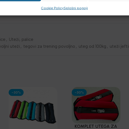
Cookie Policy
Splošni pogoji
ice
,
Uteži, palice
oljni uteži
,
tegovi za trening povoljno
,
uteg od 100kg
,
uteži jeft
-30%
-30%
KOMPLET UTEGA ZA