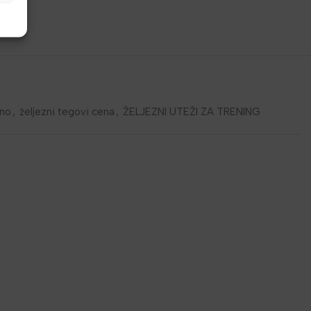
ino
,
željezni tegovi cena
,
ŽELJEZNI UTEŽI ZA TRENING