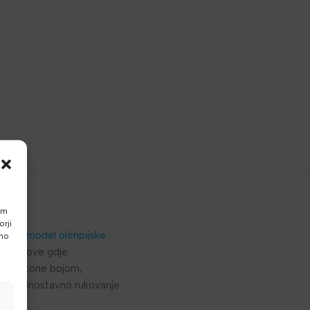
am
rji
Line model olimpijske
vno
nje klubove gdje
hammertone bojom,
goča jednostavno rukovanje
a