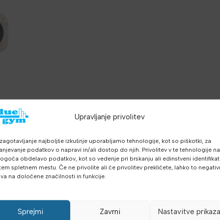
Upravljanje privolitev
OPIS
DODATNE PODROBNOSTI
MNENJA (0)
zagotavljanje najboljše izkušnje uporabljamo tehnologije, kot so piškotki, za
anjevanje podatkov o napravi in/ali dostop do njih. Privolitev v te tehnologije n
goča obdelavo podatkov, kot so vedenje pri brskanju ali edinstveni identifikato
i uteg je osnova i prvi korak za osnivanje svake telovadnice.
Team 
tem spletnem mestu. Če ne privolite ali če privolitev prekličete, lahko to negati
iva na določene značilnosti in funkcije.
imalni su po cijeni i kvaliteti, naročito za kućnu telovadnico ili ma
om mjestu. Narejeni su od lijevanog željeza i obarvani otpornom 
no. Pločasti uteg ima ergonomski dizajn sa tri oprijemišta što omo
Sprejmi
Zavrni
Nastavitve prikaz
je na palico.