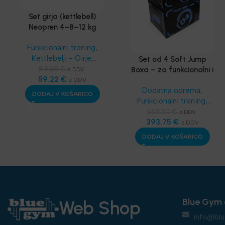
Set girja (kettlebell)
Neopren 4–8–12 kg
Funkcionalni trening
,
Kettlebelji - Girje
,
Set od 4 Soft Jump
Kompleti in seti
,
84.60
€
Boxa – za funkcionalni i
z DDV
Najnovejša oprema
59.22
€
pliometrijski trening
z DDV
Dodatna oprema
,
DODAJ V KOŠARICO
Funkcionalni trening
,
Kompleti in seti
,
562.50
€
z DDV
Najnovejša oprema
393.75
€
z DDV
DODAJ V KOŠARICO
Blue Gym 
Web Shop
info@blu