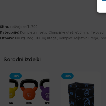
Šifra:
setželjezniTL700
Kategorije:
Kompleti in seti
,
Olimpijske uteži ø50mm
,
Telovadn
Oznake:
100 kg uteg
,
100 kg utega
,
komplet željeznih utega
,
pov
Sorodni izdelki
-30%
-30%