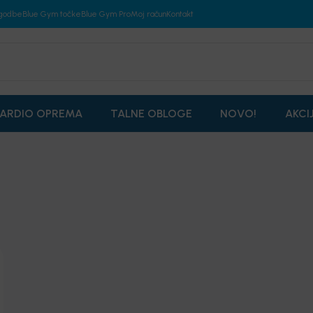
godbe
Blue Gym točke
Blue Gym Pro
Moj račun
Kontakt
ARDIO OPREMA
TALNE OBLOGE
NOVO!
AKCI