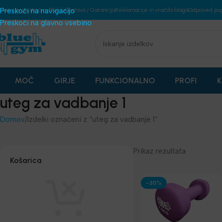
plošni pogoji
Preskoči na navigacijo
Načini Plačila
Dostava / Garancija
Reklamacije in vračila blaga
Odpoved po
Preskoči na glavno vsebino
MOČ
GIRJE
FUNKCIONALNO
PROFI
K
uteg za vadbanje 1
Domov
Izdelki označeni z “uteg za vadbanje 1”
Prikaz rezultata
Košarica
-30%