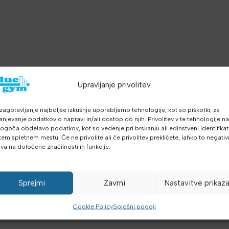
n
Upravljanje privolitev
zagotavljanje najboljše izkušnje uporabljamo tehnologije, kot so piškotki, za
anjevanje podatkov o napravi in/ali dostop do njih. Privolitev v te tehnologije n
goča obdelavo podatkov, kot so vedenje pri brskanju ali edinstveni identifikato
tem spletnem mestu. Če ne privolite ali če privolitev prekličete, lahko to negati
iva na določene značilnosti in funkcije.
Sprejmi
Zavrni
Nastavitve prikaz
Cookie Policy
Splošni pogoji