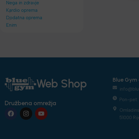
Nega in zdravje
Kardio oprema
Dodatna oprema
Enim
Blue Gym 
Web Shop
info@blu
Pon-pet: 
Družbena omrežja
Omladins
51000 Rij