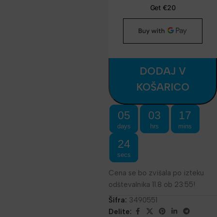
DODAJ V
KOŠARICO
05
03
17
days
hrs
mins
24
secs
Cena se bo zvišala po izteku
odštevalnika 11.8 ob 23:55!
Šifra:
3490551
Delite: