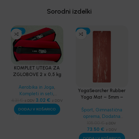
Sorodni izdelki
-30%
-30%
KOMPLET UTEGA ZA
ZGLOBOVE 2 x 0,5 kg
Aerobika in Joga
,
YogaSearcher Rubber
Kompleti in seti
,
Yoga Mat – 5mm –
Najnovejša oprema
3.02
€
4.31
€
z DDV
z DDV
vadbena blazina za
DODAJ V KOŠARICO
Šport
,
Gimnastična
jogu – Terracotta
oprema
,
Dodatna
(rdeča)
oprema
,
Vadbene
105.00
€
z DDV
blazine
73.50
,
Aerobika in
€
z DDV
Joga
,
Funkcionalni
DODAJ V KOŠARICO