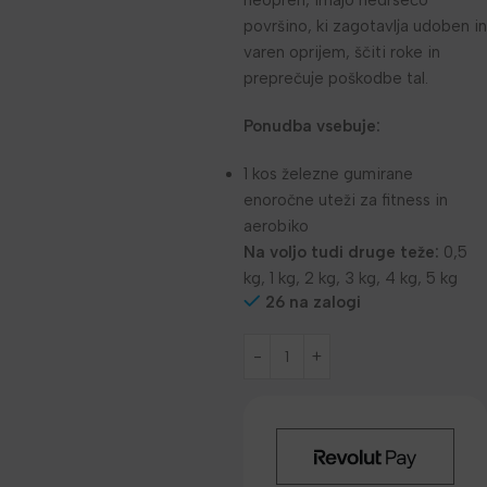
neopren, imajo nedrsečo
površino, ki zagotavlja udoben in
varen oprijem, ščiti roke in
preprečuje poškodbe tal.
Ponudba vsebuje:
1 kos železne gumirane
enoročne uteži za fitness in
aerobiko
Na voljo tudi druge teže:
0,5
kg, 1 kg, 2 kg, 3 kg, 4 kg, 5 kg
26 na zalogi