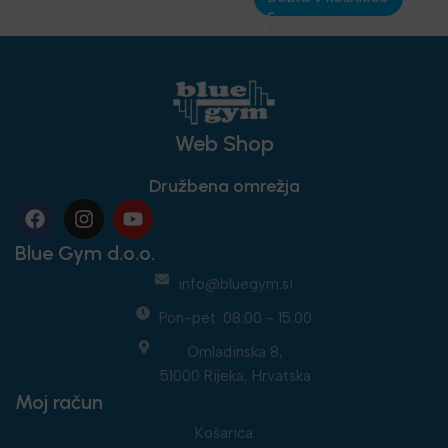
trening
,
Najnovejša
oprema
Web Shop
Družbena omrežja
Blue Gym d.o.o.
info@bluegym.si
Pon-pet: 08:00 - 15:00
Omladinska 8,
51000 Rijeka, Hrvatska
Moj račun
Košarica