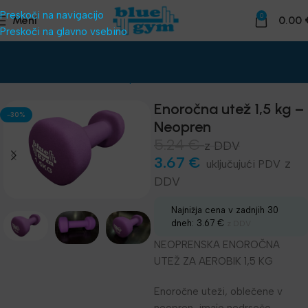
Preskoči na navigacijo
0
Meni
0.00
Preskoči na glavno vsebino
Domov
Telovadnice
Uteži, palice
Enoročne in fiksne uteži
Enoročna utež 1,5 kg –
-30%
Neopren
5.24
€
z DDV
3.67
€
z
DDV
Najnižja cena v zadnjih 30
dneh:
3.67
€
z DDV
NEOPRENSKA ENOROČNA
UTEŽ ZA AEROBIK 1,5 KG
Enoročne uteži, oblečene v