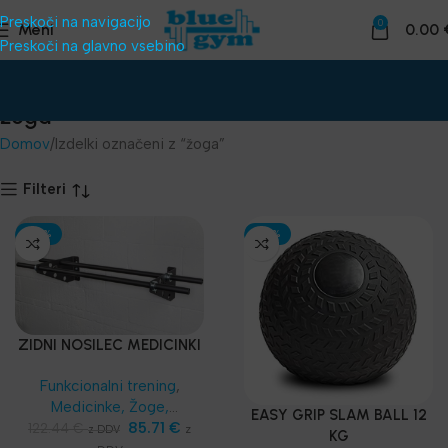
Preskoči na navigacijo
0
Meni
0.00
Preskoči na glavno vsebino
žoga
Domov
Izdelki označeni z “žoga”
Filteri
-30%
-30%
ZIDNI NOSILEC MEDICINKI
Funkcionalni trening
,
Medicinke, Žoge,
EASY GRIP SLAM BALL 12
Sandbags
,
Telovadnice
85.71
€
,
122.44
€
z
z DDV
KG