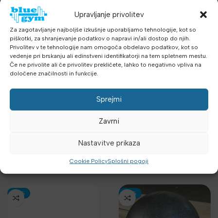
-30%
-30%
Upravljanje privolitev
Za zagotavljanje najboljše izkušnje uporabljamo tehnologije, kot so
piškotki, za shranjevanje podatkov o napravi in/ali dostop do njih.
Privolitev v te tehnologije nam omogoča obdelavo podatkov, kot so
vedenje pri brskanju ali edinstveni identifikatorji na tem spletnem mestu.
Če ne privolite ali če privolitev prekličete, lahko to negativno vpliva na
določene značilnosti in funkcije.
Heavy duty fitness ball
Heavy duty fitness ball
Sprejmi
65cm, 1000g – pilates
55cm, 800g – pilates
žoga
žoga
Zavrni
Funkcionalni trening
,
Funkcionalni trening
,
Medicinke, Žoge,
Medicinke, Žoge,
Sandbags
,
Ravnotežje -
9.32
€
Sandbags
,
Ravnotežje -
7.85
€
13.31
€
11.21
€
Nastavitve prikaza
z DDV
z DDV
z DDV
z DDV
balans
,
Aerobika in Joga
,
balans
,
Aerobika in Joga
,
DODAJ V KOŠARICO
DODAJ V KOŠARICO
Cookie Policy
Splošni pogoji
Dodatna oprema
,
Dodatna oprema
,
Najnovejša oprema
Najnovejša oprema
-30%
-30%