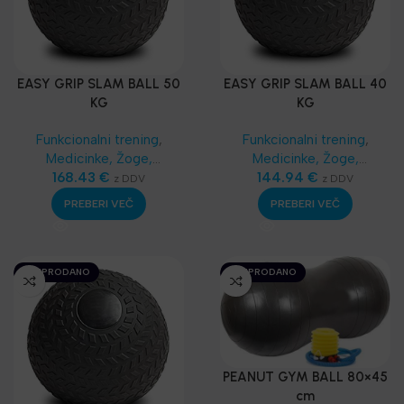
EASY GRIP SLAM BALL 50
EASY GRIP SLAM BALL 40
KG
KG
Funkcionalni trening
,
Funkcionalni trening
,
Medicinke, Žoge,
Medicinke, Žoge,
Sandbags
168.43
€
,
Moč in
Sandbags
144.94
€
,
Moč in
z DDV
z DDV
vzdržljivost
,
Najnovejša
vzdržljivost
,
Najnovejša
PREBERI VEČ
PREBERI VEČ
oprema
oprema
RAZPRODANO
RAZPRODANO
PEANUT GYM BALL 80×45
cm