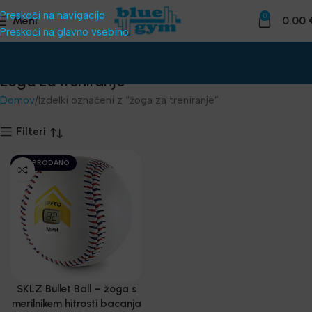
Preskoči na navigacijo
0
Meni
0.00
Preskoči na glavno vsebino
žoga za treniranje
Domov
Izdelki označeni z “žoga za treniranje”
Filteri
RAZPRODANO
SKLZ Bullet Ball – žoga s
merilnikem hitrosti bacanja