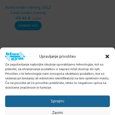
Funkcionalni trening
,
SKLZ
Funkcionalni trening
49.90
€
z DDV
PREBERI VEČ
Upravljanje privolitev
Za zagotavljanje najboljše izkušnje uporabljamo tehnologije, kot so
piškotki, za shranjevanje podatkov o napravi in/ali dostop do njih.
Privolitev v te tehnologije nam omogoča obdelavo podatkov, kot so
vedenje pri brskanju ali edinstveni identifikatorji na tem spletnem mestu.
Če ne privolite ali če privolitev prekličete, lahko to negativno vpliva na
določene značilnosti in funkcije.
Sprejmi
Zavrni