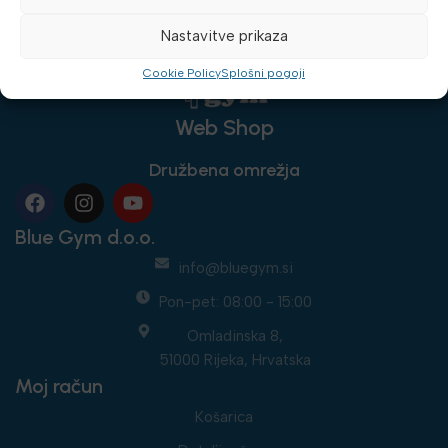
Nastavitve prikaza
Cookie Policy
Splošni pogoji
Web Shop
Družbena omrežja
Blue Gym d.o.o.
info@bluegym.si
Pon-pet: 08:00 - 15:00
Omladinska 8,
51000 Rijeka, Hrvatska
Moj račun
Košarica