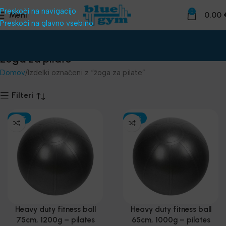
Preskoči na navigacijo
0
Meni
0.00
Preskoči na glavno vsebino
žoga za pilate
Domov
Izdelki označeni z “žoga za pilate”
Filteri
-30%
-30%
Heavy duty fitness ball
Heavy duty fitness ball
75cm, 1200g – pilates
65cm, 1000g – pilates