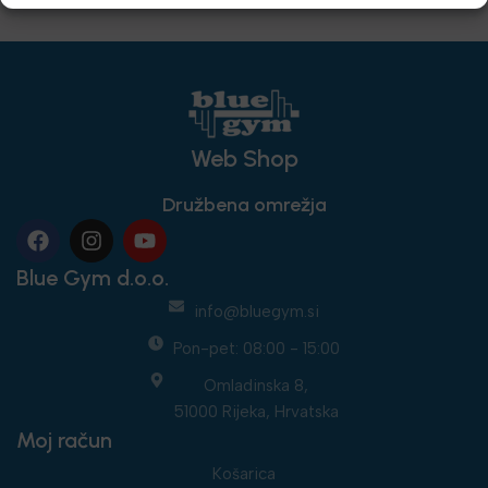
Web Shop
Družbena omrežja
Blue Gym d.o.o.
info@bluegym.si
Pon-pet: 08:00 - 15:00
Omladinska 8,
51000 Rijeka, Hrvatska
Moj račun
Košarica