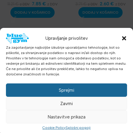
Sandbags
,
Ravnotežje -
7.85
€
Sandbags
,
Ravnotežje -
2.60
€
11.21
€
3.71
€
z DDV
z DDV
z DDV
z DDV
balans
,
Aerobika in Joga
,
balans
,
Aerobika in Joga
,
DODAJ V KOŠARICO
DODAJ V KOŠARICO
Dodatna oprema
,
Dodatna oprema
,
Najnovejša oprema
Najnovejša oprema
RAZPRODANO
Upravljanje privolitev
Za zagotavljanje najboljše izkušnje uporabljamo tehnologije, kot so
piškotki, za shranjevanje podatkov o napravi in/ali dostop do njih.
Privolitev v te tehnologije nam omogoča obdelavo podatkov, kot so
vedenje pri brskanju ali edinstveni identifikatorji na tem spletnem mestu.
Če ne privolite ali če privolitev prekličete, lahko to negativno vpliva na
PEANUT GYM BALL 80×45
določene značilnosti in funkcije.
cm
Funkcionalni trening
,
Sprejmi
Medicinke, Žoge,
Sandbags
9.16
,
€
Ravnotežje -
z DDV
Zavrni
balans
,
Aerobika in Joga
,
PREBERI VEČ
Dodatna oprema
,
Nastavitve prikaza
Najnovejša oprema
Cookie Policy
Splošni pogoji