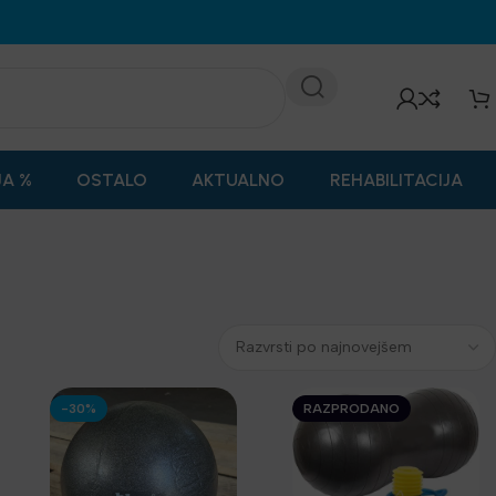
JA %
OSTALO
AKTUALNO
REHABILITACIJA
-30%
RAZPRODANO