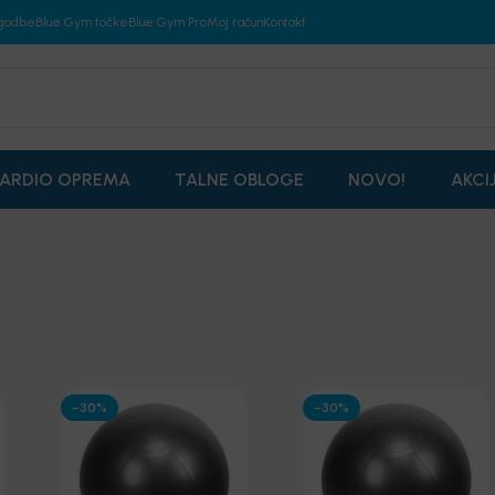
godbe
Blue Gym točke
Blue Gym Pro
Moj račun
Kontakt
ARDIO OPREMA
TALNE OBLOGE
NOVO!
AKCI
-30%
-30%