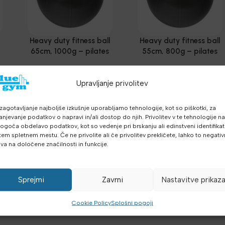
l
Heavy duty fitness ball
Heavy duty fitness ball
65cm, 1000g – pilates
55cm, 800g – pilates
žoga
žoga
Funkcionalni trening
,
Funkcionalni trening
,
Medicinke, Žoge,
Medicinke, Žoge,
Upravljanje privolitev
-
Sandbags
,
Ravnotežje -
9.32
€
Sandbags
,
Ravnotežje -
7.85
€
13.31
€
11.21
€
z
z DDV
z DDV
z DDV
a
,
balans
,
Aerobika in Joga
,
balans
,
Aerobika in Joga
,
DDV
zagotavljanje najboljše izkušnje uporabljamo tehnologije, kot so piškotki, za
DODAJ V KOŠARICO
Dodatna oprema
,
Dodatna oprema
,
anjevanje podatkov o napravi in/ali dostop do njih. Privolitev v te tehnologije n
DODAJ V KOŠARICO
Najnovejša oprema
Najnovejša oprema
goča obdelavo podatkov, kot so vedenje pri brskanju ali edinstveni identifikato
tem spletnem mestu. Če ne privolite ali če privolitev prekličete, lahko to negati
iva na določene značilnosti in funkcije.
Sprejmi
Zavrni
Nastavitve prikaz
Cookie Policy
Splošni pogoji