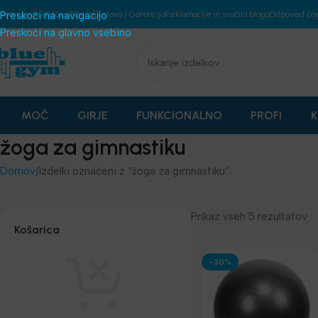
plošni pogoji
Preskoči na navigacijo
Načini Plačila
Dostava / Garancija
Reklamacije in vračila blaga
Odpoved po
Preskoči na glavno vsebino
MOČ
GIRJE
FUNKCIONALNO
PROFI
K
žoga za gimnastiku
Domov
Izdelki označeni z “žoga za gimnastiku”
Prikaz vseh 5 rezultatov
Košarica
-30%