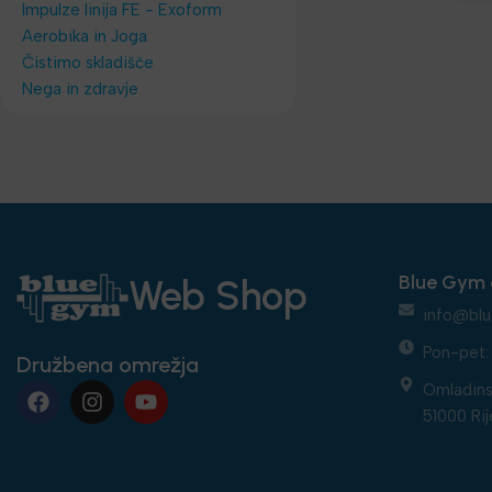
Impulze linija FE - Exoform
Aerobika in Joga
Čistimo skladišče
Nega in zdravje
Blue Gym 
Web Shop
info@blu
Pon-pet: 
Družbena omrežja
Omladins
51000 Rij