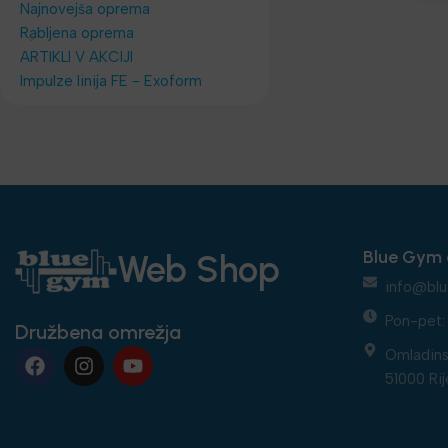
Najnovejša oprema
Rabljena oprema
ARTIKLI V AKCIJI
Impulze linija FE - Exoform
Blue Gym 
Web Shop
info@blu
Pon-pet: 
Družbena omrežja
Omladins
51000 Rij