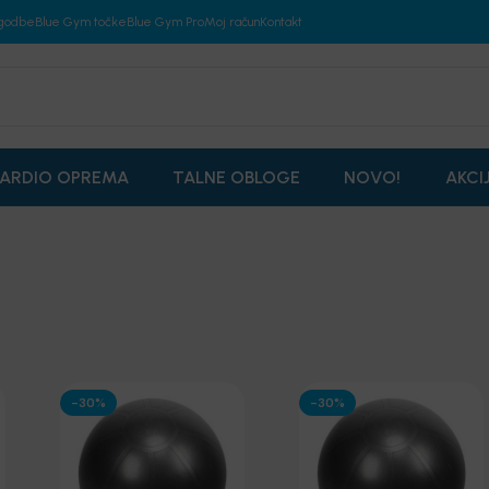
godbe
Blue Gym točke
Blue Gym Pro
Moj račun
Kontakt
ARDIO OPREMA
TALNE OBLOGE
NOVO!
AKCI
-30%
-30%