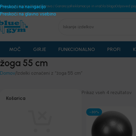
plošni pogoji
Preskoči na navigacijo
Načini Plačila
Dostava / Garancija
Reklamacije in vračila blaga
Odpoved po
Preskoči na glavno vsebino
MOČ
GIRJE
FUNKCIONALNO
PROFI
K
žoga 55 cm
Domov
Izdelki označeni z “žoga 55 cm”
Prikaz vseh 4 rezultatov
Košarica
-30%