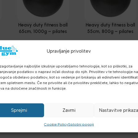
l
Heavy duty fitness ball
Heavy duty fitness ball
65cm, 1000g – pilates
55cm, 800g – pilates
žoga
žoga
Funkcionalni trening
,
Funkcionalni trening
,
Medicinke, Žoge,
Medicinke, Žoge,
Upravljanje privolitev
-
Sandbags
,
Ravnotežje -
9.32
€
Sandbags
,
Ravnotežje -
7.85
€
13.31
€
11.21
€
z
z DDV
z DDV
z DDV
a
,
balans
,
Aerobika in Joga
,
balans
,
Aerobika in Joga
,
DDV
zagotavljanje najboljše izkušnje uporabljamo tehnologije, kot so piškotki, za
DODAJ V KOŠARICO
Dodatna oprema
,
Dodatna oprema
,
anjevanje podatkov o napravi in/ali dostop do njih. Privolitev v te tehnologije n
DODAJ V KOŠARICO
Najnovejša oprema
Najnovejša oprema
goča obdelavo podatkov, kot so vedenje pri brskanju ali edinstveni identifikato
tem spletnem mestu. Če ne privolite ali če privolitev prekličete, lahko to negati
iva na določene značilnosti in funkcije.
Sprejmi
Zavrni
Nastavitve prikaz
Cookie Policy
Splošni pogoji