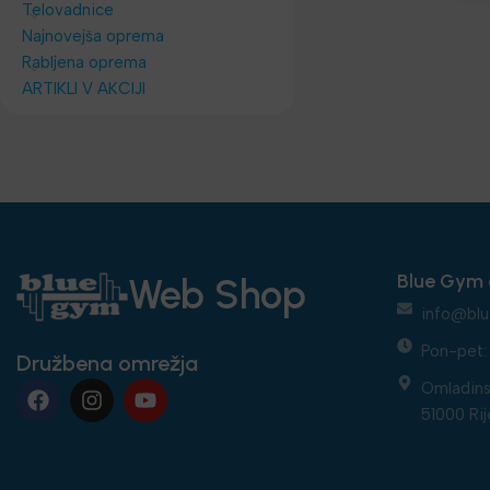
Telovadnice
Najnovejša oprema
Rabljena oprema
ARTIKLI V AKCIJI
Blue Gym 
Web Shop
info@blu
Pon-pet: 
Družbena omrežja
Omladins
51000 Rij