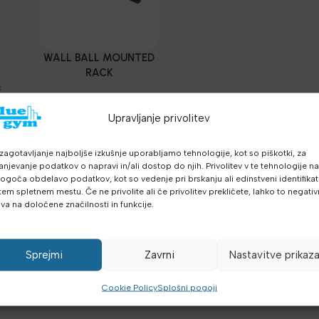
WALL BALL MOUNTED
RACK
,
z
Funkcionalni trening
,
Medicinke, Žoge,
Upravljanje privolitev
Sandbags
,
Telovadnice
76.30
€
,
109.00
€
z
z DDV
Smitt, Kletke, Nosileci
,
DDV
zagotavljanje najboljše izkušnje uporabljamo tehnologije, kot so piškotki, za
Najnovejša oprema
anjevanje podatkov o napravi in/ali dostop do njih. Privolitev v te tehnologije n
DODAJ V KOŠARICO
goča obdelavo podatkov, kot so vedenje pri brskanju ali edinstveni identifikato
tem spletnem mestu. Če ne privolite ali če privolitev prekličete, lahko to negati
iva na določene značilnosti in funkcije.
Sprejmi
Zavrni
Nastavitve prikaz
Cookie Policy
Splošni pogoji