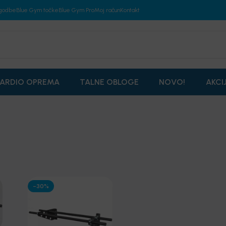
godbe
Blue Gym točke
Blue Gym Pro
Moj račun
Kontakt
ARDIO OPREMA
TALNE OBLOGE
NOVO!
AKCI
-30%