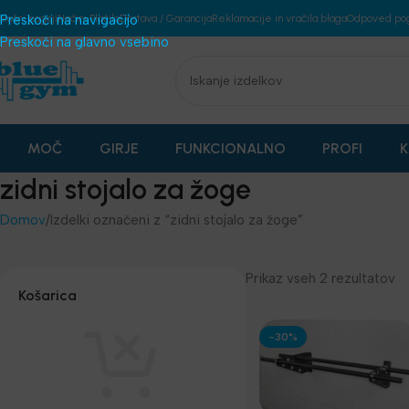
plošni pogoji
Preskoči na navigacijo
Načini Plačila
Dostava / Garancija
Reklamacije in vračila blaga
Odpoved po
Preskoči na glavno vsebino
MOČ
GIRJE
FUNKCIONALNO
PROFI
K
zidni stojalo za žoge
Domov
Izdelki označeni z “zidni stojalo za žoge”
Prikaz vseh 2 rezultatov
Košarica
-30%