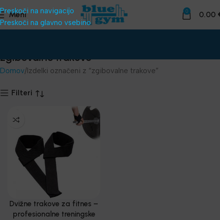
Preskoči na navigacijo
0
Meni
0.00
Preskoči na glavno vsebino
zgibovalne trakove
Domov
Izdelki označeni z “zgibovalne trakove”
Filteri
Dvižne trakove za fitnes –
profesionalne treningske