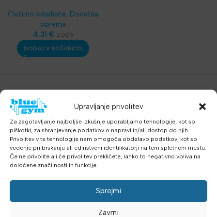
gurtne
Čistimo skladišče
,
Dodatna
oprema
4.31
€
z DDV
DODAJ V KOŠARICO
Upravljanje privolitev
Za zagotavljanje najboljše izkušnje uporabljamo tehnologije, kot so
piškotki, za shranjevanje podatkov o napravi in/ali dostop do njih.
Privolitev v te tehnologije nam omogoča obdelavo podatkov, kot so
vedenje pri brskanju ali edinstveni identifikatorji na tem spletnem mestu.
Če ne privolite ali če privolitev prekličete, lahko to negativno vpliva na
določene značilnosti in funkcije.
Sprejmi
Zavrni