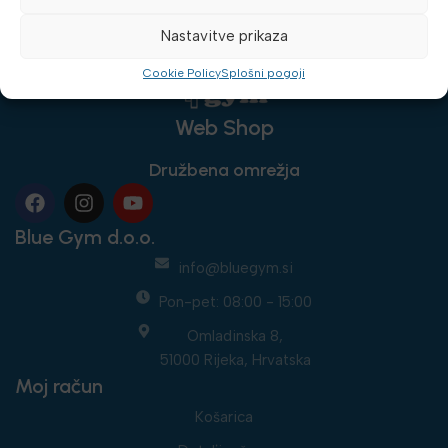
Nastavitve prikaza
Cookie Policy
Splošni pogoji
Web Shop
Družbena omrežja
Blue Gym d.o.o.
info@bluegym.si
Pon-pet: 08:00 - 15:00
Omladinska 8,
51000 Rijeka, Hrvatska
Moj račun
Košarica