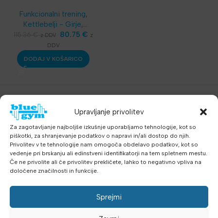
Funkcionalni trening
,
Kettlebelji - Girje
,
Najnovejša oprema
80.75
€
115.36
€
z
z DDV
DDV
DODAJ V KOŠARICO
Upravljanje privolitev
Za zagotavljanje najboljše izkušnje uporabljamo tehnologije, kot so
piškotki, za shranjevanje podatkov o napravi in/ali dostop do njih.
Privolitev v te tehnologije nam omogoča obdelavo podatkov, kot so
vedenje pri brskanju ali edinstveni identifikatorji na tem spletnem mestu.
Če ne privolite ali če privolitev prekličete, lahko to negativno vpliva na
določene značilnosti in funkcije.
Sprejmi