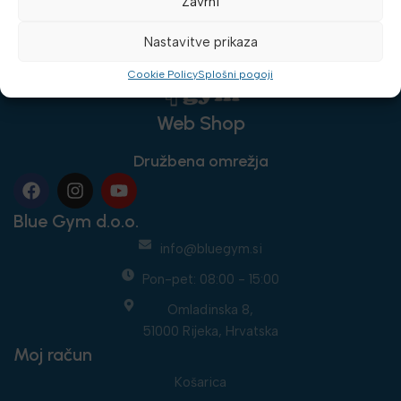
Zavrni
Nastavitve prikaza
Cookie Policy
Splošni pogoji
Web Shop
Družbena omrežja
Blue Gym d.o.o.
info@bluegym.si
Pon-pet: 08:00 - 15:00
Omladinska 8,
51000 Rijeka, Hrvatska
Moj račun
Košarica