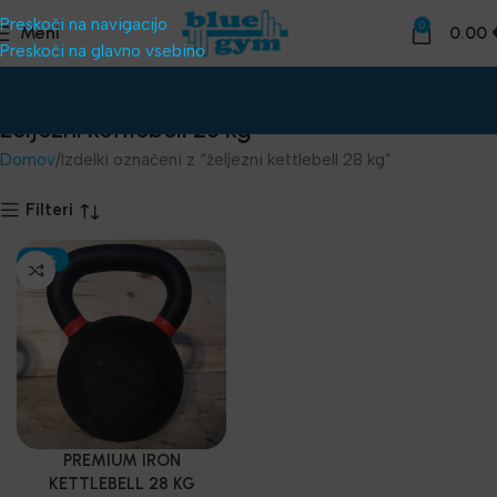
Preskoči na navigacijo
0
Meni
0.00
Preskoči na glavno vsebino
željezni kettlebell 28 kg
Domov
Izdelki označeni z “željezni kettlebell 28 kg”
Filteri
-30%
PREMIUM IRON
KETTLEBELL 28 KG