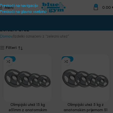
Preskoči na navigacijo
0
Meni
0.00
Preskoči na glavno vsebino
železni utež
Domov
Izdelki označeni z “železni utež”
Filteri
-30%
-30%
Olimpijski utež 15 kg
Olimpijski utež 5 kg z
ø51mm z anatomskim
anatomskim prijemom 51