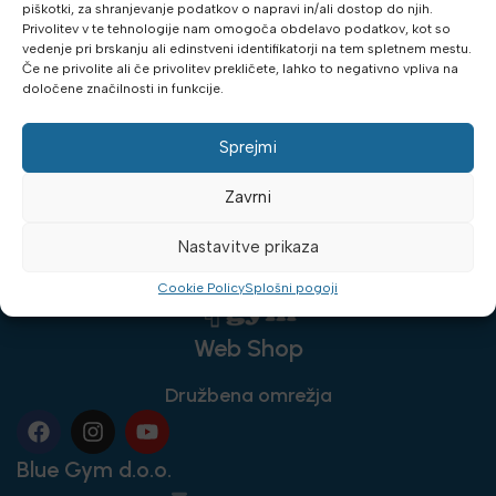
piškotki, za shranjevanje podatkov o napravi in/ali dostop do njih.
Privolitev v te tehnologije nam omogoča obdelavo podatkov, kot so
DODAJ V KOŠARICO
vedenje pri brskanju ali edinstveni identifikatorji na tem spletnem mestu.
Če ne privolite ali če privolitev prekličete, lahko to negativno vpliva na
določene značilnosti in funkcije.
Sprejmi
Zavrni
Nastavitve prikaza
Cookie Policy
Splošni pogoji
Web Shop
Družbena omrežja
Blue Gym d.o.o.