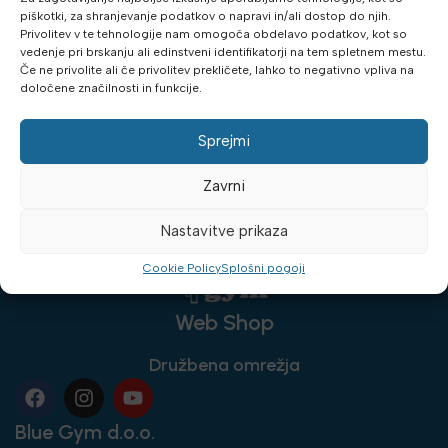
23.23
€
33.19
€
z DDV
z DDV
piškotki, za shranjevanje podatkov o napravi in/ali dostop do njih.
Privolitev v te tehnologije nam omogoča obdelavo podatkov, kot so
DODAJ V KOŠARICO
vedenje pri brskanju ali edinstveni identifikatorji na tem spletnem mestu.
Če ne privolite ali če privolitev prekličete, lahko to negativno vpliva na
določene značilnosti in funkcije.
Sprejmi
Zavrni
Nastavitve prikaza
Cookie Policy
Splošni pogoji
Web Shop
Družbena omrežja
Blue Gym d.o.o.