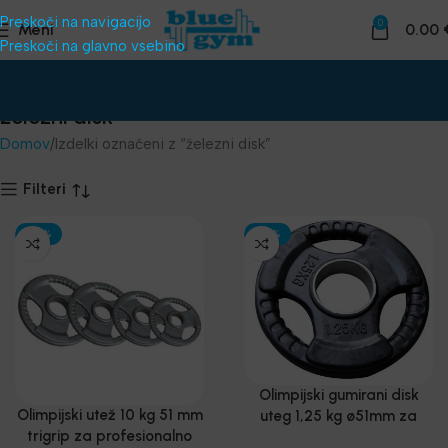
Preskoči na navigacijo
0
Meni
0.00
Preskoči na glavno vsebino
železni disk
Domov
Izdelki označeni z “železni disk”
Filteri
-30%
-30%
Olimpijski gumirani disk
Olimpijski utež 10 kg 51 mm
uteg 1,25 kg ø51mm za
trigrip za profesionalno
profesionalno vadbo