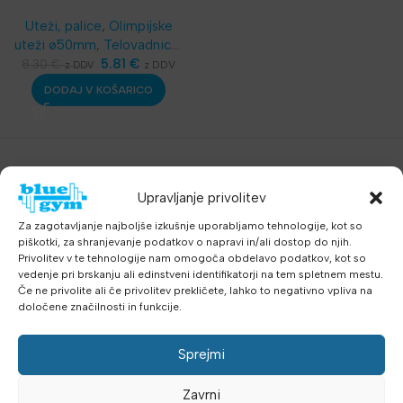
oprijemom
Uteži, palice
,
Olimpijske
uteži ø50mm
,
Telovadnice
,
Najnovejša oprema
5.81
€
8.30
€
z DDV
z DDV
DODAJ V KOŠARICO
Upravljanje privolitev
Za zagotavljanje najboljše izkušnje uporabljamo tehnologije, kot so
piškotki, za shranjevanje podatkov o napravi in/ali dostop do njih.
Privolitev v te tehnologije nam omogoča obdelavo podatkov, kot so
vedenje pri brskanju ali edinstveni identifikatorji na tem spletnem mestu.
Če ne privolite ali če privolitev prekličete, lahko to negativno vpliva na
določene značilnosti in funkcije.
Sprejmi
Zavrni