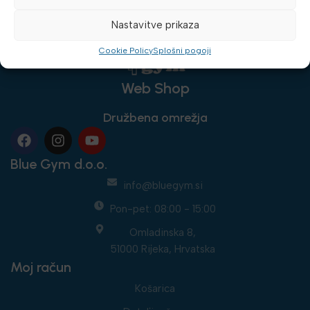
Nastavitve prikaza
Cookie Policy
Splošni pogoji
Web Shop
Družbena omrežja
Blue Gym d.o.o.
info@bluegym.si
Pon-pet: 08:00 - 15:00
Omladinska 8,
51000 Rijeka, Hrvatska
Moj račun
Košarica