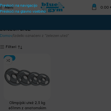
Preskoči na navigacijo
0
Meni
0.00
Preskoči na glavno vsebino
železen utež
Domov
Izdelki označeni z “železen utež”
Filteri
-30%
Olimpijski utež 2,5 kg
ø51mm z anatomskim