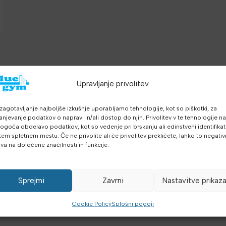
a
Upravljanje privolitev
zagotavljanje najboljše izkušnje uporabljamo tehnologije, kot so piškotki, za
anjevanje podatkov o napravi in/ali dostop do njih. Privolitev v te tehnologije n
goča obdelavo podatkov, kot so vedenje pri brskanju ali edinstveni identifikato
tem spletnem mestu. Če ne privolite ali če privolitev prekličete, lahko to negati
iva na določene značilnosti in funkcije.
Sprejmi
Zavrni
Nastavitve prikaz
Cookie Policy
Splošni pogoji