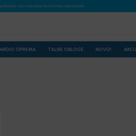
godbe
Blue Gym točke
Blue Gym Pro
Moj račun
Kontakt
ARDIO OPREMA
TALNE OBLOGE
NOVO!
AKCI