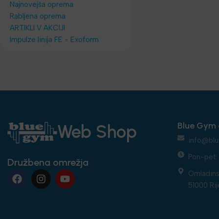
Najnovejša oprema
Rabljena oprema
ARTIKLI V AKCIJI
Impulze linija FE - Exoform
Blue Gym 
Web Shop
info@blu
Pon-pet: 
Družbena omrežja
Omladins
51000 Rij