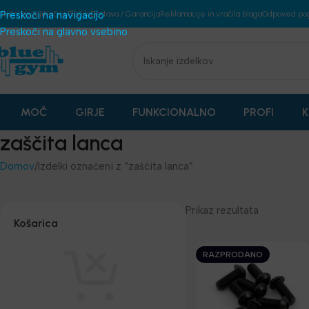
plošni pogoji
Preskoči na navigacijo
Načini Plačila
Dostava / Garancija
Reklamacije in vračila blaga
Odpoved po
Preskoči na glavno vsebino
MOČ
GIRJE
FUNKCIONALNO
PROFI
K
zaščita lanca
Domov
Izdelki označeni z “zaščita lanca”
Prikaz rezultata
Košarica
RAZPRODANO