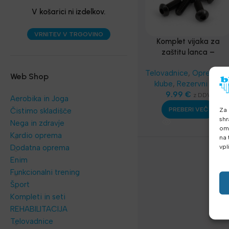
V košarici ni izdelkov.
VRNITEV V TRGOVINO
Komplet vijaka za
zaštitu lanca –
AssaultBike Elite
Telovadnice
,
Oprema z
Web Shop
klube
,
Rezervni deli
9.99
€
z DDV
Aerobika in Joga
Za 
PREBERI VEČ
Čistimo skladišče
shr
Nega in zdravje
omo
Kardio oprema
na 
vpl
Dodatna oprema
Enim
Funkcionalni trening
Šport
Kompleti in seti
REHABILITACIJA
Telovadnice