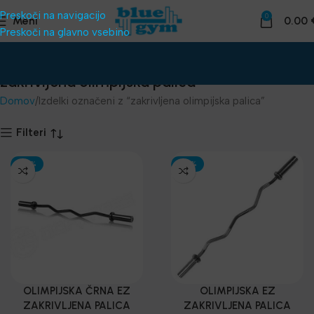
Preskoči na navigacijo
0
Meni
0.00
Preskoči na glavno vsebino
zakrivljena olimpijska palica
Domov
Izdelki označeni z “zakrivljena olimpijska palica”
Filteri
-30%
-30%
OLIMPIJSKA ČRNA EZ
OLIMPIJSKA EZ
ZAKRIVLJENA PALICA
ZAKRIVLJENA PALICA