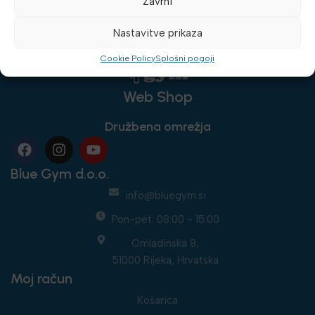
Zavrni
Nastavitve prikaza
Cookie Policy
Splošni pogoji
Web Shop
Družbena omrežja
Blue Gym d.o.o.
info@bluegym.si
Pon-pet: 08:00 - 15:00
Omladinska 8,
51000 Rijeka, Hrvatska
Moj račun
Košarica