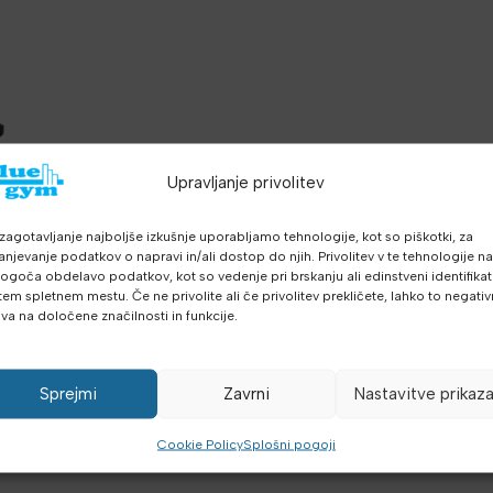
Upravljanje privolitev
zagotavljanje najboljše izkušnje uporabljamo tehnologije, kot so piškotki, za
anjevanje podatkov o napravi in/ali dostop do njih. Privolitev v te tehnologije n
goča obdelavo podatkov, kot so vedenje pri brskanju ali edinstveni identifikato
tem spletnem mestu. Če ne privolite ali če privolitev prekličete, lahko to negati
iva na določene značilnosti in funkcije.
Sprejmi
Zavrni
Nastavitve prikaz
Cookie Policy
Splošni pogoji