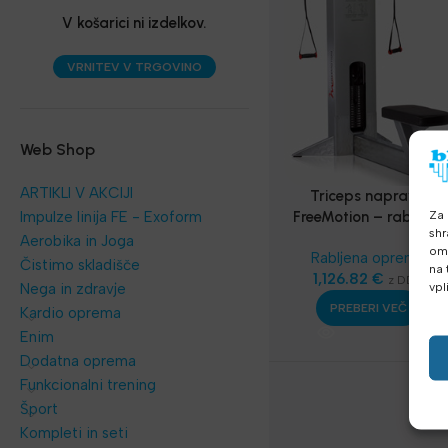
V košarici ni izdelkov.
VRNITEV V TRGOVINO
Web Shop
ARTIKLI V AKCIJI
Triceps naprava
Za 
Impulze linija FE - Exoform
FreeMotion – rabljena
shr
fitnes oprema
Aerobika in Joga
omo
Rabljena oprema
Čistimo skladišče
na 
1,126.82
€
z DDV
vpl
Nega in zdravje
PREBERI VEČ
Kardio oprema
Enim
Dodatna oprema
Funkcionalni trening
Šport
Kompleti in seti