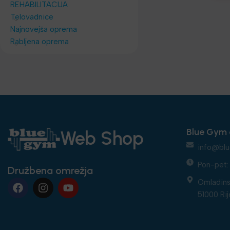
REHABILITACIJA
Telovadnice
Najnovejša oprema
Rabljena oprema
Blue Gym 
Web Shop
info@blu
Pon-pet: 
Družbena omrežja
Omladins
51000 Rij