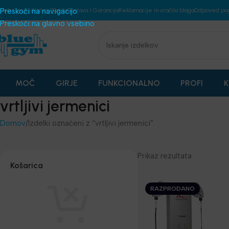
plošni pogoji
Preskoči na navigacijo
Načini Plačila
Dostava / Garancija
Reklamacije in vračila blaga
Odpoved po
Preskoči na glavno vsebino
MOČ
GIRJE
FUNKCIONALNO
PROFI
K
vrtljivi jermenici
Domov
Izdelki označeni z “vrtljivi jermenici”
Prikaz rezultata
Košarica
RAZPRODANO