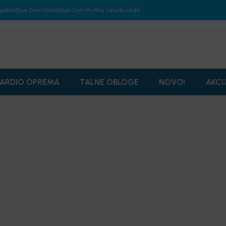
godbe
Blue Gym točke
Blue Gym Pro
Moj račun
Kontakt
ARDIO OPREMA
TALNE OBLOGE
NOVO!
AKCI