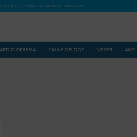
godbe
Blue Gym točke
Blue Gym Pro
Moj račun
Kontakt
ARDIO OPREMA
TALNE OBLOGE
NOVO!
AKCI