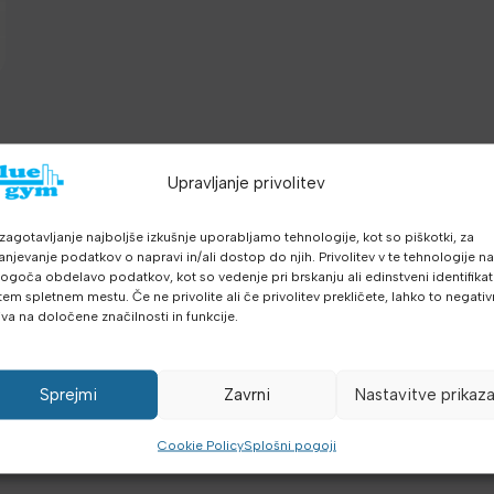
Upravljanje privolitev
z
zagotavljanje najboljše izkušnje uporabljamo tehnologije, kot so piškotki, za
anjevanje podatkov o napravi in/ali dostop do njih. Privolitev v te tehnologije n
goča obdelavo podatkov, kot so vedenje pri brskanju ali edinstveni identifikato
tem spletnem mestu. Če ne privolite ali če privolitev prekličete, lahko to negati
iva na določene značilnosti in funkcije.
Sprejmi
Zavrni
Nastavitve prikaz
Cookie Policy
Splošni pogoji