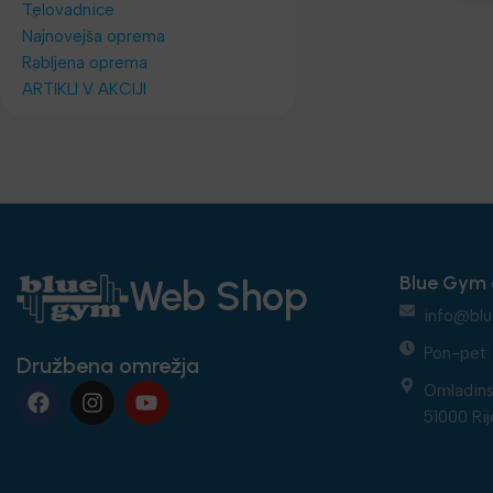
Telovadnice
Najnovejša oprema
Rabljena oprema
ARTIKLI V AKCIJI
Blue Gym 
Web Shop
info@blu
Pon-pet: 
Družbena omrežja
Omladins
51000 Rij