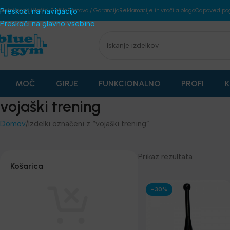
plošni pogoji
Preskoči na navigacijo
Načini Plačila
Dostava / Garancija
Reklamacije in vračila blaga
Odpoved po
Preskoči na glavno vsebino
MOČ
GIRJE
FUNKCIONALNO
PROFI
K
vojaški trening
Domov
Izdelki označeni z “vojaški trening”
Prikaz rezultata
Košarica
-30%