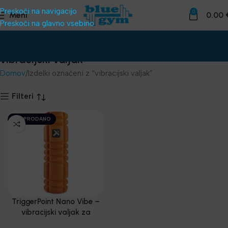
Preskoči na navigacijo
0
Meni
0.00
Preskoči na glavno vsebino
vibracijski valjak
Domov
Izdelki označeni z “vibracijski valjak”
Filteri
RAZPRODANO
TriggerPoint Nano Vibe –
vibracijski valjak za
miofascijalnu relaksaciju