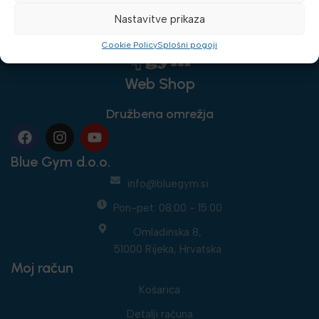
Nastavitve prikaza
Cookie Policy
Splošni pogoji
Web Shop
Družbena omrežja
Blue Gym d.o.o.
info@bluegym.si
Pon-pet: 08:00 - 15:00
Omladinska 8,
51000 Rijeka, Hrvatska
Moj račun
Košarica
Detalji računa