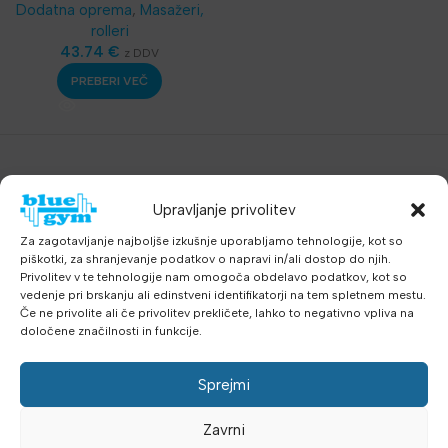
Dodatna oprema
,
Masažeri,
rolleri
43.74
€
z DDV
PREBERI VEČ
Upravljanje privolitev
Za zagotavljanje najboljše izkušnje uporabljamo tehnologije, kot so
piškotki, za shranjevanje podatkov o napravi in/ali dostop do njih.
Privolitev v te tehnologije nam omogoča obdelavo podatkov, kot so
vedenje pri brskanju ali edinstveni identifikatorji na tem spletnem mestu.
Če ne privolite ali če privolitev prekličete, lahko to negativno vpliva na
določene značilnosti in funkcije.
Sprejmi
Zavrni