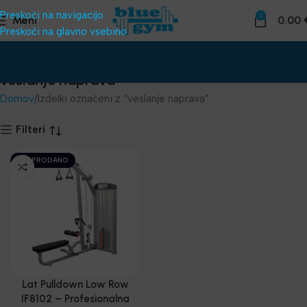
Preskoči na navigacijo
0
Meni
0.00
Preskoči na glavno vsebino
veslanje naprava
Domov
Izdelki označeni z “veslanje naprava”
Filteri
RAZPRODANO
Lat Pulldown Low Row
IF8102 – Profesionalna