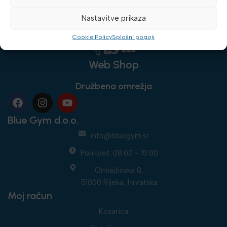
Nastavitve prikaza
Cookie Policy
Splošni pogoji
Web Shop
Družbena omrežja
Blue Gym d.o.o.
info@bluegym.si
Pon-pet: 08:00 - 15:00
Omladinska 8,
51000 Rijeka, Hrvatska
Moj račun
Košarica