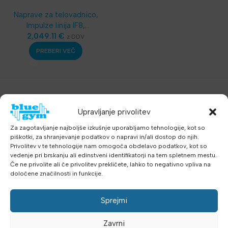
Naprava za Hrbet
Naprave za telovadnico
,
Impulze linija IF8
,
Telovadnice
2,049.11
€
,
Multigym
z DDV
sistemi
,
Oprema za klube
,
PREBERI VEČ
Najnovejša oprema
Upravljanje privolitev
Za zagotavljanje najboljše izkušnje uporabljamo tehnologije, kot so
piškotki, za shranjevanje podatkov o napravi in/ali dostop do njih.
Privolitev v te tehnologije nam omogoča obdelavo podatkov, kot so
vedenje pri brskanju ali edinstveni identifikatorji na tem spletnem mestu.
Če ne privolite ali če privolitev prekličete, lahko to negativno vpliva na
določene značilnosti in funkcije.
Sprejmi
Zavrni