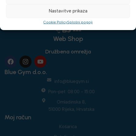
Nastavitve prikaza
Cookie Policy
Splošni pogoji
Web Shop
Družbena omrežja
Blue Gym d.o.o.
info@bluegym.si
Pon-pet: 08:00 - 15:00
Omladinska 8,
51000 Rijeka, Hrvatska
Moj račun
Košarica