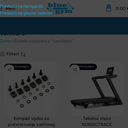
Preskoči na navigacijo
0
Meni
0.00
Preskoči na glavno vsebino
ventilator
Domov
Izdelki označeni z “ventilator”
Filteri
RAZPRODANO
RAZPRODANO
Komplet vijaka za
Tekalna steza
pričvršćivanje zaštitnog
NORDICTRACK