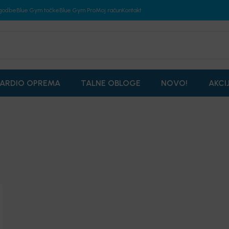
godbe
Blue Gym točke
Blue Gym Pro
Moj račun
Kontakt
ARDIO OPREMA
TALNE OBLOGE
NOVO!
AKCI