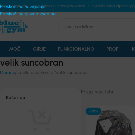
plošni pogoji
Preskoči na navigacijo
Načini Plačila
Dostava / Garancija
Reklamacije in vračila blaga
Odpoved po
Preskoči na glavno vsebino
MOČ
GIRJE
FUNKCIONALNO
PROFI
K
velik suncobran
Domov
Izdelki označeni z “velik suncobran”
Prikaz rezultata
Košarica
-30%