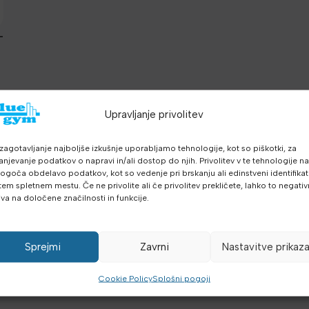
-
n
z
Upravljanje privolitev
zagotavljanje najboljše izkušnje uporabljamo tehnologije, kot so piškotki, za
anjevanje podatkov o napravi in/ali dostop do njih. Privolitev v te tehnologije n
goča obdelavo podatkov, kot so vedenje pri brskanju ali edinstveni identifikato
tem spletnem mestu. Če ne privolite ali če privolitev prekličete, lahko to negati
iva na določene značilnosti in funkcije.
Sprejmi
Zavrni
Nastavitve prikaz
Cookie Policy
Splošni pogoji