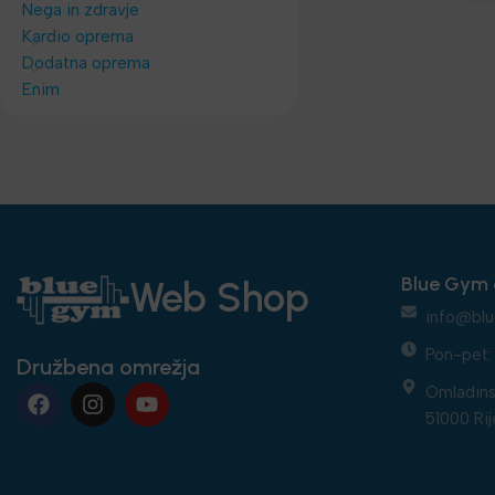
Nega in zdravje
Kardio oprema
Dodatna oprema
Enim
Blue Gym 
Web Shop
info@blu
Pon-pet: 
Družbena omrežja
Omladins
51000 Rij