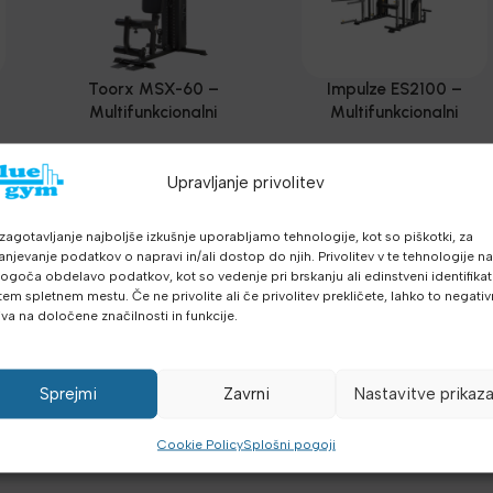
Toorx MSX-60 –
Impulze ES2100 –
Multifunkcionalni
Multifunkcionalni
trenažer
trenažer sa Smith
e
Telovadnice
,
Multigym
Telovadnice
,
Multigym
mašinom
sistemi
,
Smitt, Kletke,
sistemi
,
Oprema za
Upravljanje privolitev
€
1,025.00
Nosileci
€
klube
4,153.13
,
Smitt, Kletke,
€
z DDV
z DDV
Nosileci
,
Najnovejša
zagotavljanje najboljše izkušnje uporabljamo tehnologije, kot so piškotki, za
PREBERI VEČ
PREBERI VEČ
oprema
anjevanje podatkov o napravi in/ali dostop do njih. Privolitev v te tehnologije n
goča obdelavo podatkov, kot so vedenje pri brskanju ali edinstveni identifikato
tem spletnem mestu. Če ne privolite ali če privolitev prekličete, lahko to negati
iva na določene značilnosti in funkcije.
Sprejmi
Zavrni
Nastavitve prikaz
Cookie Policy
Splošni pogoji