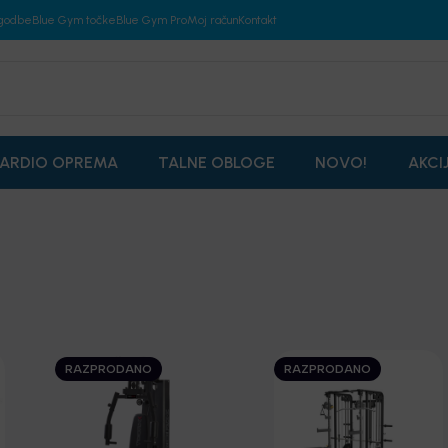
godbe
Blue Gym točke
Blue Gym Pro
Moj račun
Kontakt
ARDIO OPREMA
TALNE OBLOGE
NOVO!
AKCI
RAZPRODANO
RAZPRODANO