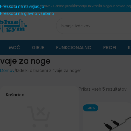
plošni pogoji
Preskoči na navigacijo
Načini Plačila
Dostava / Garancija
Reklamacije in vračila blaga
Odpoved po
Preskoči na glavno vsebino
MOČ
GIRJE
FUNKCIONALNO
PROFI
K
vaje za noge
Domov
Izdelki označeni z “vaje za noge”
Prikaz vseh 5 rezultatov
Košarica
-30%