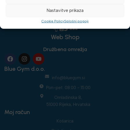
Nastavitve prikaza
Cookie Policy
Splošni pogoji
Web Shop
Družbena omrežja
Blue Gym d.o.o.
info@bluegym.si
Pon-pet: 08:00 - 15:00
Omladinska 8,
51000 Rijeka, Hrvatska
Moj račun
Košarica