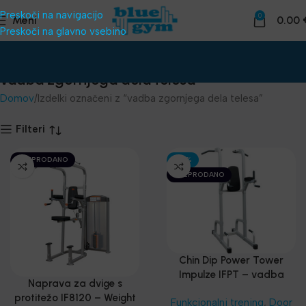
Preskoči na navigacijo
0
Meni
0.00
Preskoči na glavno vsebino
vadba zgornjega dela telesa
Domov
Izdelki označeni z “vadba zgornjega dela telesa”
Filteri
RAZPRODANO
-25%
RAZPRODANO
Chin Dip Power Tower
Impulze IFPT – vadba
Naprava za dvige s
celotnega telesa
protitežo IF8120 – Weight
Funkcionalni trening
,
Door