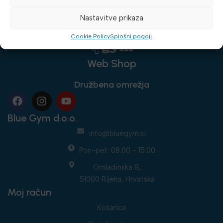
Nastavitve prikaza
Cookie Policy
Splošni pogoji
Web Shop
Družbena omrežja
Blue Gym d.o.o.
info@bluegym.si
Pon-pet: 08:00 - 15:00
Omladinska 8,
51000 Rijeka, Hrvatska
Moj račun
Košarica