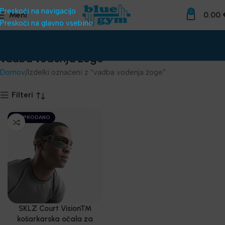
Preskoči na navigacijo
0
Meni
0.00
Preskoči na glavno vsebino
vadba vodenja žoge
Domov
Izdelki označeni z “vadba vodenja žoge”
Filteri
RAZPRODANO
SKLZ Court Vision™
košarkarska očala za