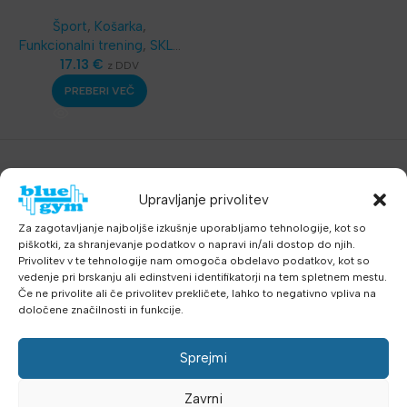
boljše vodenje žoge
Šport
,
Košarka
,
Funkcionalni trening
,
SKLZ
Funkcionalni trening
17.13
€
,
z DDV
Najnovejša oprema
PREBERI VEČ
Upravljanje privolitev
Za zagotavljanje najboljše izkušnje uporabljamo tehnologije, kot so
piškotki, za shranjevanje podatkov o napravi in/ali dostop do njih.
Privolitev v te tehnologije nam omogoča obdelavo podatkov, kot so
vedenje pri brskanju ali edinstveni identifikatorji na tem spletnem mestu.
Če ne privolite ali če privolitev prekličete, lahko to negativno vpliva na
določene značilnosti in funkcije.
Sprejmi
Zavrni