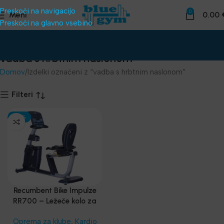
Preskoči na navigacijo
0
Meni
0.00
Preskoči na glavno vsebino
vadba s hrbtnim naslonom
Domov
Izdelki označeni z “vadba s hrbtnim naslonom”
Filteri
-30%
Recumbent Bike Impulze
RR700 – Ležeče kolo za
fitnes centre
Oprema za klube
,
Kardio