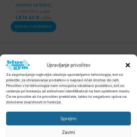
oprema za klube
,
Telovadnice
,
Kardio
2,684.85
€
z DDV
oprema
1,879.40
,
Sobna kolesa
€
,
z DDV
Najnovejša oprema
DODAJ V KOŠARICO
Upravljanje privolitev
Za zagotavljanje najboljše izkušnje uporabljamo tehnologije, kot so
piškotki, za shranjevanje podatkov o napravi in/ali dostop do njih.
Privolitev v te tehnologije nam omogoča obdelavo podatkov, kot so
vedenje pri brskanju ali edinstveni identifikatorji na tem spletnem mestu.
Če ne privolite ali če privolitev prekličete, lahko to negativno vpliva na
določene značilnosti in funkcije.
Sprejmi
Zavrni