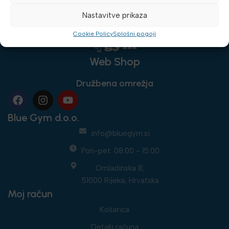
Nastavitve prikaza
Cookie Policy
Splošni pogoji
Web Shop
Družbena omrežja
Blue Gym d.o.o.
info@bluegym.si
Pon-pet: 08:00 - 15:00
Omladinska 8,
51000 Rijeka, Hrvatska
Moj račun
Košarica
Detalji računa