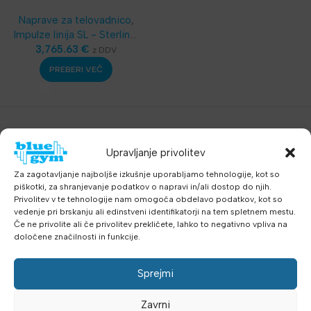
Noge in Zadnjico
Naprave za telovadnico
,
Impulze linija SL - Sterling
,
Oprema za klube
3,765.63
€
,
z DDV
Telovadnice
,
Najnovejša
PREBERI VEČ
oprema
Upravljanje privolitev
Za zagotavljanje najboljše izkušnje uporabljamo tehnologije, kot so
piškotki, za shranjevanje podatkov o napravi in/ali dostop do njih.
Privolitev v te tehnologije nam omogoča obdelavo podatkov, kot so
vedenje pri brskanju ali edinstveni identifikatorji na tem spletnem mestu.
Če ne privolite ali če privolitev prekličete, lahko to negativno vpliva na
določene značilnosti in funkcije.
Sprejmi
Zavrni