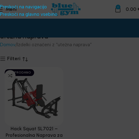
Preskoči na navigacijo
0
Meni
0.00
Preskoči na glavno vsebino
utežna naprava
Domov
Izdelki označeni z “utežna naprava”
Filteri
RAZPRODANO
Hack Squat SL7021 –
Profesionalna Naprava za