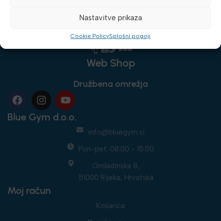
Nastavitve prikaza
Cookie Policy
Splošni pogoji
Web Shop
Družbena omrežja
Blue Gym d.o.o.
info@bluegym.si
Pon-pet: 08:00 - 15:00
Omladinska 8,
51000 Rijeka, Hrvatska
Moj račun
Košarica