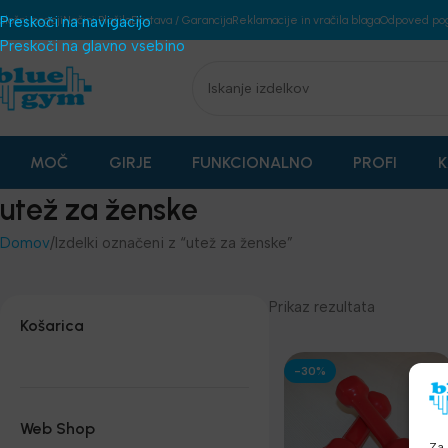
plošni pogoji
Preskoči na navigacijo
Načini Plačila
Dostava / Garancija
Reklamacije in vračila blaga
Odpoved po
Preskoči na glavno vsebino
MOČ
GIRJE
FUNKCIONALNO
PROFI
K
utež za ženske
Domov
Izdelki označeni z “utež za ženske”
Prikaz rezultata
Košarica
-30%
Web Shop
Za 