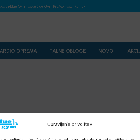
godbe
Blue Gym točke
Blue Gym Pro
Moj račun
Kontakt
ARDIO OPREMA
TALNE OBLOGE
NOVO!
AKCI
Upravljanje privolitev
zagotavljanje najboljše izkušnje uporabljamo tehnologije, kot so piškotki, za