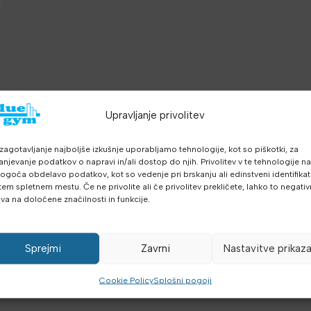
Upravljanje privolitev
zagotavljanje najboljše izkušnje uporabljamo tehnologije, kot so piškotki, za
anjevanje podatkov o napravi in/ali dostop do njih. Privolitev v te tehnologije n
goča obdelavo podatkov, kot so vedenje pri brskanju ali edinstveni identifikato
tem spletnem mestu. Če ne privolite ali če privolitev prekličete, lahko to negati
iva na določene značilnosti in funkcije.
Sprejmi
Zavrni
Nastavitve prikaz
Cookie Policy
Splošni pogoji