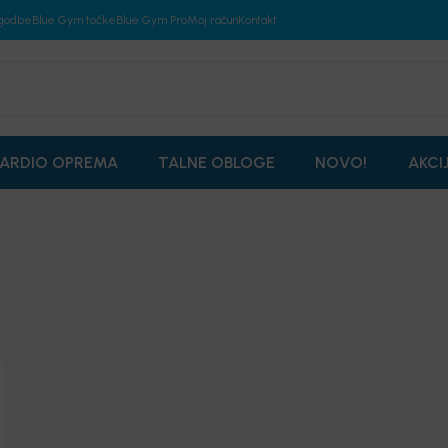
godbe
Blue Gym točke
Blue Gym Pro
Moj račun
Kontakt
ARDIO OPREMA
TALNE OBLOGE
NOVO!
AKCI