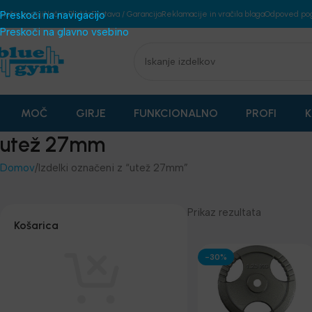
plošni pogoji
Preskoči na navigacijo
Načini Plačila
Dostava / Garancija
Reklamacije in vračila blaga
Odpoved po
Preskoči na glavno vsebino
MOČ
GIRJE
FUNKCIONALNO
PROFI
K
utež 27mm
Domov
Izdelki označeni z “utež 27mm”
Prikaz rezultata
Košarica
-30%