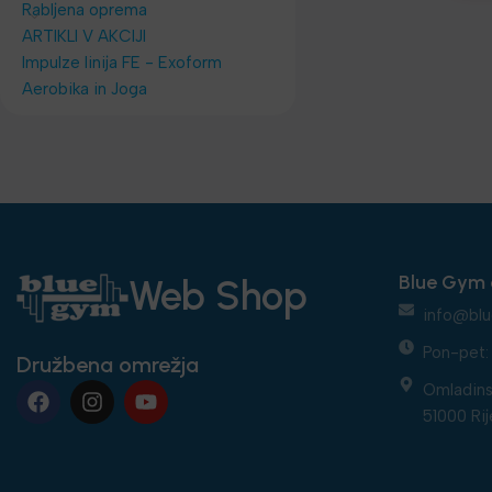
Rabljena oprema
ARTIKLI V AKCIJI
Impulze linija FE - Exoform
Aerobika in Joga
Blue Gym 
Web Shop
info@blu
Pon-pet: 
Družbena omrežja
Omladins
51000 Rij