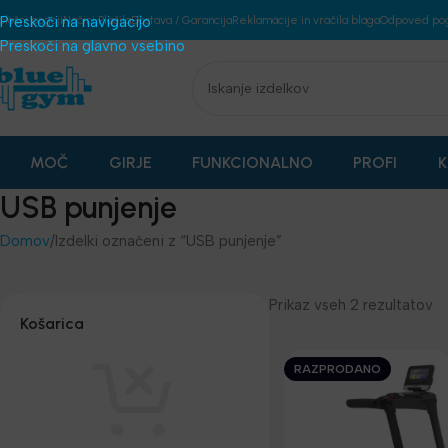
plošni pogoji
Preskoči na navigacijo
Načini Plačila
Dostava / Garancija
Reklamacije in vračila blaga
Odpoved po
Preskoči na glavno vsebino
MOČ
GIRJE
FUNKCIONALNO
PROFI
K
USB punjenje
Domov
Izdelki označeni z “USB punjenje”
Prikaz vseh 2 rezultatov
Košarica
RAZPRODANO