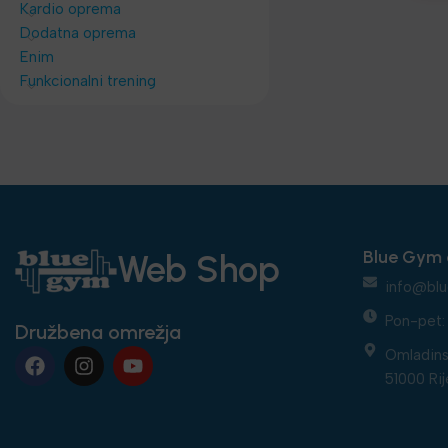
Kardio oprema
Dodatna oprema
Enim
Funkcionalni trening
Blue Gym 
Web Shop
info@blu
Pon-pet: 
Družbena omrežja
Omladins
51000 Rij