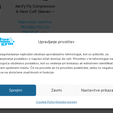
Aerify Fly Compression
& Heat Calf Sleeves –
Kompresijske navlake za
Najnovejša oprema
,
listove s grijanjem
REHABILITACIJA
218.90
€
z DDV
e
PREBERI VEČ
Upravljanje privolitev
zagotavljanje najboljše izkušnje uporabljamo tehnologije, kot so piškotki, za
anjevanje podatkov o napravi in/ali dostop do njih. Privolitev v te tehnologije n
goča obdelavo podatkov, kot so vedenje pri brskanju ali edinstveni identifikato
tem spletnem mestu. Če ne privolite ali če privolitev prekličete, lahko to negati
iva na določene značilnosti in funkcije.
Sprejmi
Zavrni
Nastavitve prikaz
Cookie Policy
Splošni pogoji