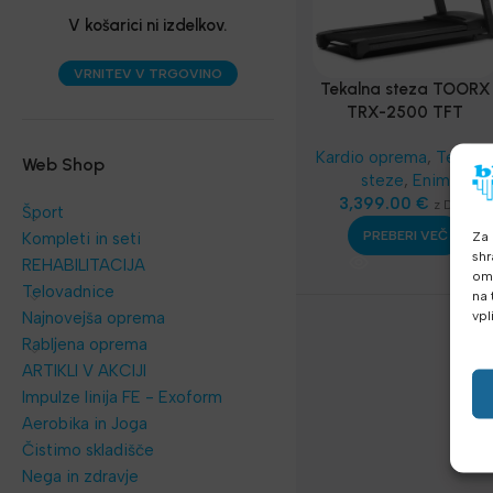
V košarici ni izdelkov.
VRNITEV V TRGOVINO
Tekalna steza TOORX
TRX-2500 TFT
Kardio oprema
,
Tekaln
Web Shop
steze
,
Enim
3,399.00
€
z DDV
Šport
Za 
PREBERI VEČ
Kompleti in seti
shr
REHABILITACIJA
omo
Telovadnice
na 
vpl
Najnovejša oprema
Rabljena oprema
ARTIKLI V AKCIJI
Impulze linija FE - Exoform
Aerobika in Joga
Čistimo skladišče
Nega in zdravje