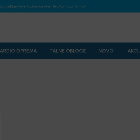
godbe
Blue Gym točke
Blue Gym Pro
Moj račun
Kontakt
ARDIO OPREMA
TALNE OBLOGE
NOVO!
AKCI