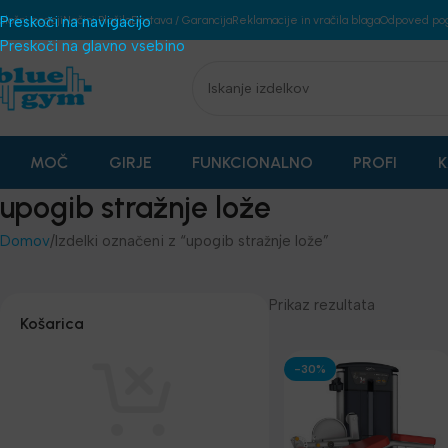
plošni pogoji
Preskoči na navigacijo
Načini Plačila
Dostava / Garancija
Reklamacije in vračila blaga
Odpoved po
Preskoči na glavno vsebino
MOČ
GIRJE
FUNKCIONALNO
PROFI
K
upogib stražnje lože
Domov
Izdelki označeni z “upogib stražnje lože”
Prikaz rezultata
Košarica
-30%