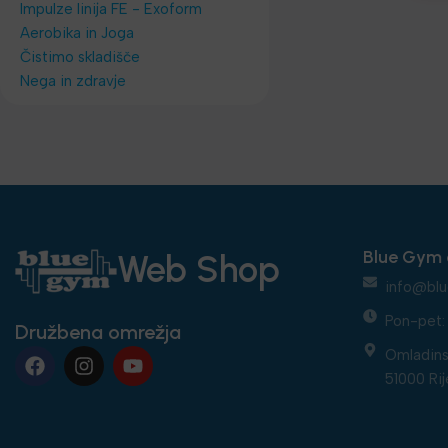
Impulze linija FE - Exoform
Aerobika in Joga
Čistimo skladišče
Nega in zdravje
Blue Gym 
Web Shop
info@blu
Pon-pet: 
Družbena omrežja
Omladins
51000 Rij