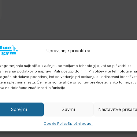
,
Upravljanje privolitev
a
zagotavljanje najboljše izkušnje uporabljamo tehnologije, kot so piškotki, za
anjevanje podatkov o napravi in/ali dostop do njih. Privolitev v te tehnologije n
goča obdelavo podatkov, kot so vedenje pri brskanju ali edinstveni identifikato
tem spletnem mestu. Če ne privolite ali če privolitev prekličete, lahko to negati
iva na določene značilnosti in funkcije.
Sprejmi
Zavrni
Nastavitve prikaz
Cookie Policy
Splošni pogoji