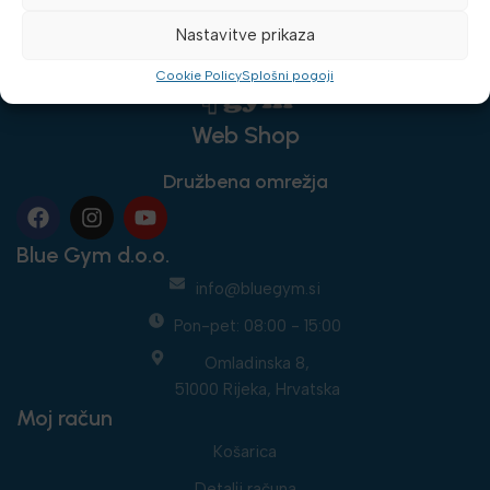
Nastavitve prikaza
Cookie Policy
Splošni pogoji
Web Shop
Družbena omrežja
Blue Gym d.o.o.
info@bluegym.si
Pon-pet: 08:00 - 15:00
Omladinska 8,
51000 Rijeka, Hrvatska
Moj račun
Košarica
Detalji računa