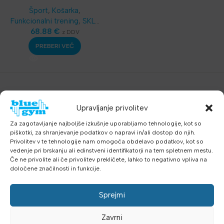
za vrata
Šport
,
Košarka
,
Funkcionalni trening
,
SKLZ
Funkcionalni trening
68.88
€
z DDV
PREBERI VEČ
Upravljanje privolitev
Za zagotavljanje najboljše izkušnje uporabljamo tehnologije, kot so
piškotki, za shranjevanje podatkov o napravi in/ali dostop do njih.
Privolitev v te tehnologije nam omogoča obdelavo podatkov, kot so
vedenje pri brskanju ali edinstveni identifikatorji na tem spletnem mestu.
Če ne privolite ali če privolitev prekličete, lahko to negativno vpliva na
določene značilnosti in funkcije.
Sprejmi
Zavrni