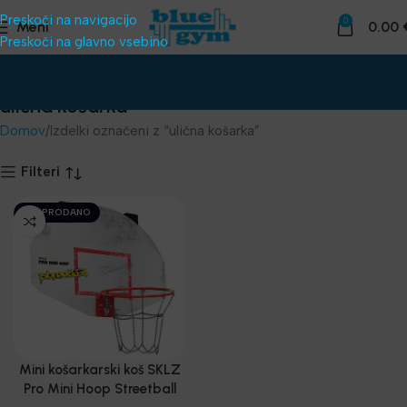
Preskoči na navigacijo
0
Meni
0.00
Preskoči na glavno vsebino
ulična košarka
Domov
Izdelki označeni z “ulična košarka”
Filteri
RAZPRODANO
Mini košarkarski koš SKLZ
Pro Mini Hoop Streetball