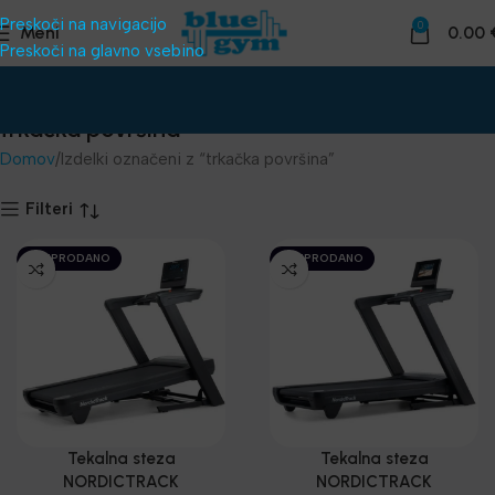
Preskoči na navigacijo
0
Meni
0.00
Preskoči na glavno vsebino
trkačka površina
Domov
Izdelki označeni z “trkačka površina”
Filteri
RAZPRODANO
RAZPRODANO
Tekalna steza
Tekalna steza
NORDICTRACK
NORDICTRACK