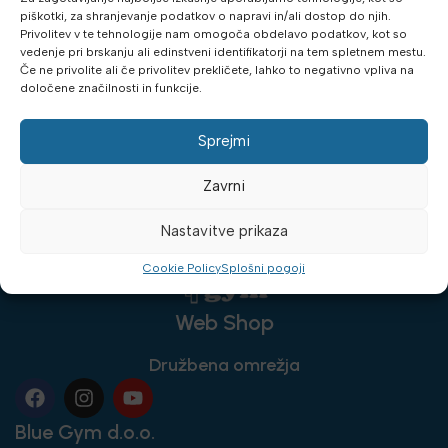
3,699.00
€
piškotki, za shranjevanje podatkov o napravi in/ali dostop do njih.
Privolitev v te tehnologije nam omogoča obdelavo podatkov, kot so
PREBERI VEČ
vedenje pri brskanju ali edinstveni identifikatorji na tem spletnem mestu.
Če ne privolite ali če privolitev prekličete, lahko to negativno vpliva na
določene značilnosti in funkcije.
Sprejmi
Zavrni
Nastavitve prikaza
Cookie Policy
Splošni pogoji
Web Shop
Družbena omrežja
Blue Gym d.o.o.