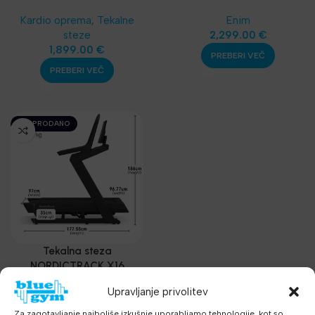
COMMERCIAL LE
COMMERCIAL 1250
Kardio oprema
,
Tekalne
Enim
steze
2,299.00
€
1,899.00
€
PREBERI VEČ
PREBERI VEČ
RAZPRODANO
Tekalna steza
NORDICTRACK X16
Upravljanje privolitev
Kardio oprema
,
Tekalne
steze
Za zagotavljanje najboljše izkušnje uporabljamo tehnologije, kot so