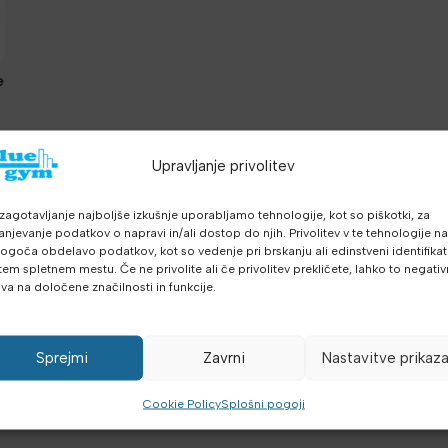
e
,
Upravljanje privolitev
a
zagotavljanje najboljše izkušnje uporabljamo tehnologije, kot so piškotki, za
anjevanje podatkov o napravi in/ali dostop do njih. Privolitev v te tehnologije n
goča obdelavo podatkov, kot so vedenje pri brskanju ali edinstveni identifikato
tem spletnem mestu. Če ne privolite ali če privolitev prekličete, lahko to negati
iva na določene značilnosti in funkcije.
Sprejmi
Zavrni
Nastavitve prikaz
Cookie Policy
Splošni pogoji