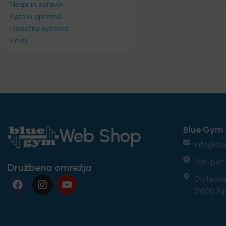
Nega in zdravje
Kardio oprema
Dodatna oprema
Enim
Blue Gym 
Web Shop
info@blu
Pon-pet: 
Družbena omrežja
Omladins
51000 Rij