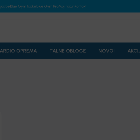
godbe
Blue Gym točke
Blue Gym Pro
Moj račun
Kontakt
ARDIO OPREMA
TALNE OBLOGE
NOVO!
AKCI