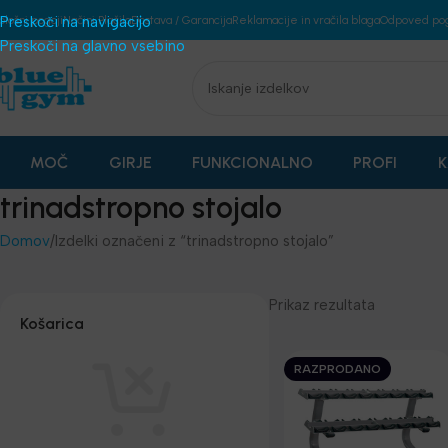
plošni pogoji
Preskoči na navigacijo
Načini Plačila
Dostava / Garancija
Reklamacije in vračila blaga
Odpoved po
Preskoči na glavno vsebino
MOČ
GIRJE
FUNKCIONALNO
PROFI
K
trinadstropno stojalo
Domov
Izdelki označeni z “trinadstropno stojalo”
Prikaz rezultata
Košarica
RAZPRODANO