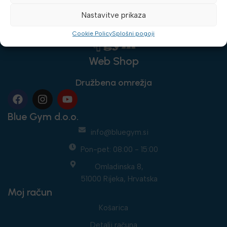
Nastavitve prikaza
Cookie Policy
Splošni pogoji
Web Shop
Družbena omrežja
Blue Gym d.o.o.
info@bluegym.si
Pon-pet: 08:00 - 15:00
Omladinska 8,
51000 Rijeka, Hrvatska
Moj račun
Košarica
Detalji računa