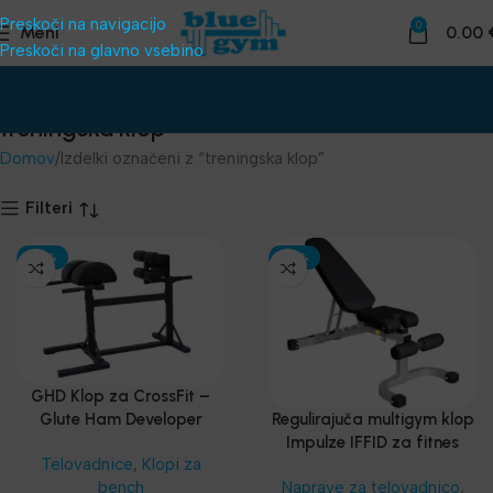
Preskoči na navigacijo
0
Meni
0.00
Preskoči na glavno vsebino
treningska klop
Domov
Izdelki označeni z “treningska klop”
Filteri
-30%
-30%
GHD Klop za CrossFit –
Glute Ham Developer
Regulirajuča multigym klop
Profesionalna
Impulze IFFID za fitnes
Telovadnice
,
Klopi za
centre
bench
Naprave za telovadnico
,