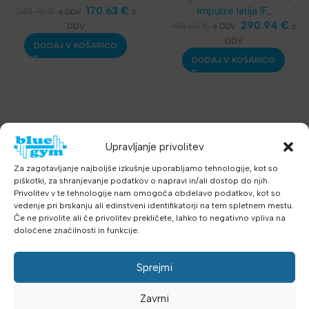
170.63
€
Impulze linija IF
,
243.75
€
z
z DDV
Telovadnice
290.94
,
Klopi za
€
415.63
€
DDV
z
z DDV
bench
,
Oprema za klube
,
DDV
DODAJ V KOŠARICO
Klopi za klube
DODAJ V KOŠARICO
Upravljanje privolitev
Za zagotavljanje najboljše izkušnje uporabljamo tehnologije, kot so
piškotki, za shranjevanje podatkov o napravi in/ali dostop do njih.
Privolitev v te tehnologije nam omogoča obdelavo podatkov, kot so
vedenje pri brskanju ali edinstveni identifikatorji na tem spletnem mestu.
Če ne privolite ali če privolitev prekličete, lahko to negativno vpliva na
določene značilnosti in funkcije.
Sprejmi
Zavrni