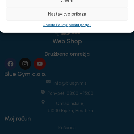
Zavrni
Nastavitve prikaza
Cookie Policy
Splošni pogoji
Web Shop
Družbena omrežja
Blue Gym d.o.o.
info@bluegym.si
Pon-pet: 08:00 - 15:00
Omladinska 8,
51000 Rijeka, Hrvatska
Moj račun
Košarica