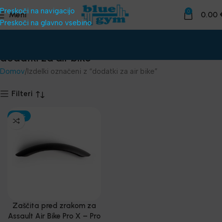
Preskoči na navigacijo
0
Meni
0.00
Preskoči na glavno vsebino
dodatki za air bike
Domov
Izdelki označeni z “dodatki za air bike”
Filteri
-30%
Zaščita pred zrakom za
Assault Air Bike Pro X – Pro