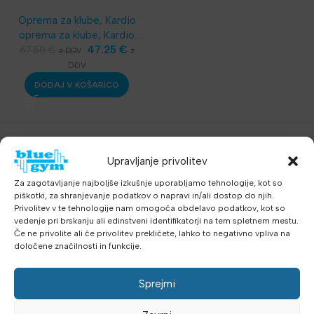
X Wind Screen
Oprema za klube
,
Kardio
oprema za klube
,
Kardio
oprema
,
Sobna kolesa
47.25
€
67.50
€
z
z DDV
DDV
DODAJ V KOŠARICO
Upravljanje privolitev
Za zagotavljanje najboljše izkušnje uporabljamo tehnologije, kot so
piškotki, za shranjevanje podatkov o napravi in/ali dostop do njih.
Privolitev v te tehnologije nam omogoča obdelavo podatkov, kot so
vedenje pri brskanju ali edinstveni identifikatorji na tem spletnem mestu.
Če ne privolite ali če privolitev prekličete, lahko to negativno vpliva na
določene značilnosti in funkcije.
Sprejmi