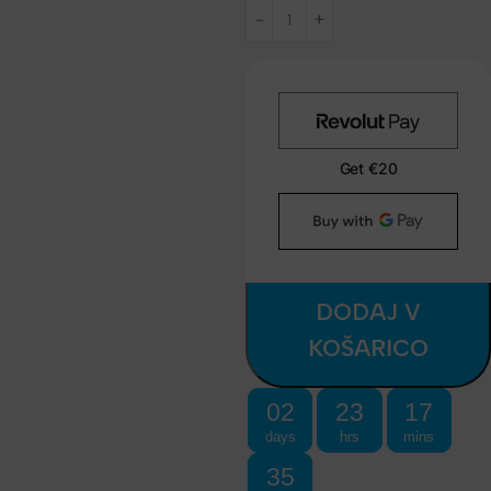
DODAJ V
KOŠARICO
02
23
17
days
hrs
mins
34