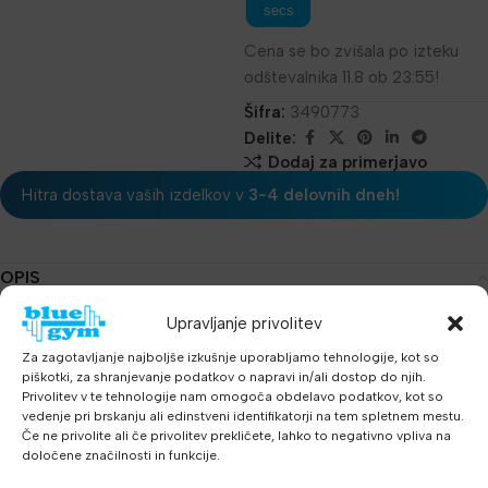
secs
Cena se bo zvišala po izteku
odštevalnika 11.8 ob 23:55!
Šifra:
3490773
Delite:
Dodaj za primerjavo
Hitra dostava vaših izdelkov v
3-4 delovnih dneh!
OPIS
Upravljanje privolitev
Dimenzije:
Širina: 120cm
Za zagotavljanje najboljše izkušnje uporabljamo tehnologije, kot so
piškotki, za shranjevanje podatkov o napravi in/ali dostop do njih.
Udaljenost od zida: 85cm
Privolitev v te tehnologije nam omogoča obdelavo podatkov, kot so
Višina zidnih nosileca: 60cm
vedenje pri brskanju ali edinstveni identifikatorji na tem spletnem mestu.
Premer oprijemišta palice: 32 mm
Če ne privolite ali če privolitev prekličete, lahko to negativno vpliva na
določene značilnosti in funkcije.