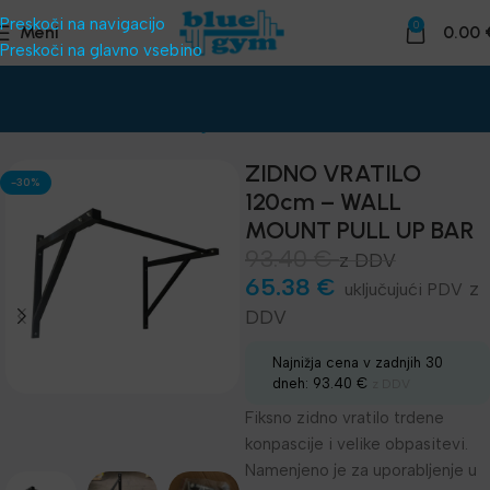
Preskoči na navigacijo
0
Meni
0.00
Preskoči na glavno vsebino
Domov
Funkcionalni trening
Trx, Karike, Vratila, Powerwheel
ZIDNO VRATILO
-30%
120cm – WALL
MOUNT PULL UP BAR
93.40
€
z DDV
65.38
€
z
DDV
Najnižja cena v zadnjih 30
dneh:
93.40
€
z DDV
Fiksno zidno vratilo trdene
konpascije i velike obpasitevi.
Namenjeno je za uporabljenje u