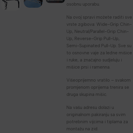
osobnu uporabu.
Na ovoj spravi možete raditi sve
vrste zgibova: Wide-Grip Chin-
Up, Neutral/Parallel-Grip Chin-
Up, Reverse-Grip Pull-Up,
Semi-Supinated Pull-Up. Sve su
to osnovne vaje za leđne mišice
i ruke, a značajno sudjeluju i
mišice prsi i ramenna.
Višeoprijemno vratilo – svakom
promjenom oprijema trenira se
druga skupina mišic.
Na vašu adresu dolazi u
originalnom pakiranju sa svim
potrebnim vijcima i tiplama za
montažu na zid.