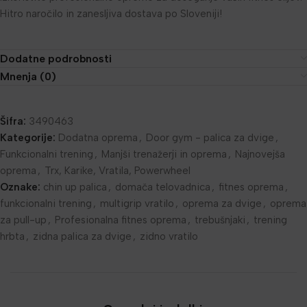
Hitro naročilo in zanesljiva dostava po Sloveniji!
Dodatne podrobnosti
Mnenja (0)
Šifra:
3490463
Kategorije:
Dodatna oprema
,
Door gym - palica za dvige
,
Funkcionalni trening
,
Manjši trenažerji in oprema
,
Najnovejša
oprema
,
Trx, Karike, Vratila, Powerwheel
Oznake:
chin up palica
,
domača telovadnica
,
fitnes oprema
,
funkcionalni trening
,
multigrip vratilo
,
oprema za dvige
,
oprema
za pull-up
,
Profesionalna fitnes oprema
,
trebušnjaki
,
trening
hrbta
,
zidna palica za dvige
,
zidno vratilo