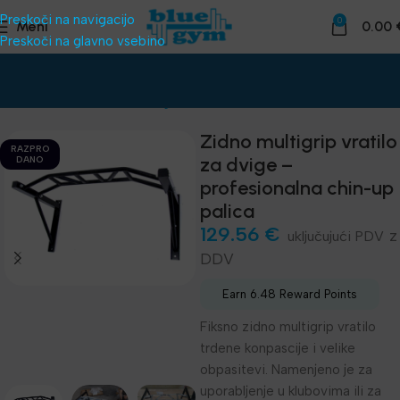
Preskoči na navigacijo
0
Meni
0.00
Preskoči na glavno vsebino
Domov
Funkcionalni trening
Trx, Karike, Vratila, Powerwheel
Zidno multigrip vratilo
RAZPRO
za dvige –
DANO
profesionalna chin-up
palica
129.56
€
z
DDV
Earn 6.48 Reward Points
Fiksno zidno multigrip vratilo
trdene konpascije i velike
obpasitevi. Namenjeno je za
uporabljenje u klubovima ili za