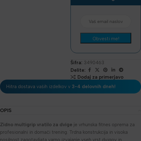
Šifra:
3490463
Delite:
Dodaj za primerjavo
Hitra dostava vaših izdelkov v
3-4 delovnih dneh!
OPIS
Zidno multigrip vratilo za dvige
je vrhunska fitnes oprema za
profesionalni in domači trening. Trdna konstrukcija in visoka
nosilnost zagotavljata varno izvajanje vseh vrst dvigov in