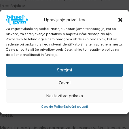
trebušnjakov.
Trdna in stabilna zidna konstrukcija za varno vadbo
Upravljanje privolitev
Več prijemov za različne variacije vaj – široki prijem, nevtralni
Za zagotavljanje najboljše izkušnje uporabljamo tehnologije, kot so
prijem, obratni prijem
piškotki, za shranjevanje podatkov o napravi in/ali dostop do njih.
Visoka nosilnost primerna za intenzivno uporabo v fitnes centrih
Privolitev v te tehnologije nam omogoča obdelavo podatkov, kot so
vedenje pri brskanju ali edinstveni identifikatorji na tem spletnem mestu.
Profesionalna kvaliteta za dolgotrajno uporabo
Če ne privolite ali če privolitev prekličete, lahko to negativno vpliva na
Omogoča izvajanje Wide-Grip Chin-Up, Neutral/Parallel-Grip
določene značilnosti in funkcije.
Chin-Up, Reverse-Grip Pull-Up, Semi-Supinated Pull-Up
Idealno za krepitev hrbta, ramen, rok in jedra
Sprejmi
Primerno za uporabnike vseh ravni pripravljenosti
Enostavna montaža na steno
Zavrni
Specifikacije:
Fiksno zidno multigrip chin-up vratilo iz
kakovostnih materialov, ergonomsko oblikovani prijemi za
Nastavitve prikaza
udobno vadbo, primerno za fitnes centre in domačo telovadnico,
Cookie Policy
Splošni pogoji
zagotavlja varno izvajanje vseh vrst dvigov in vaj za gornji del
telesa.
Izkoristite profesionalno opremo za doseganje vaših fitnes ciljev.