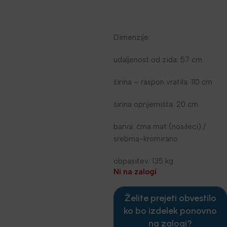
Dimenzije:
udaljenost od zida: 57 cm
širina – raspon vratila: 110 cm
širina oprijemišta: 20 cm
barva: črna mat (nosileci) /
srebrna-kromirano
obpasitev: 135 kg
Ni na zalogi
Želite prejeti obvestilo
ko bo izdelek ponovno
na zalogi?