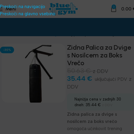
Preskoči na navigacijo
0
Meni
0.00
Preskoči na glavno vsebino
Domov
Funkcionalni trening
Door gym - palica za dvige
Zidna Palica za Dvige
-30%
s Nosilcem za Boks
Vrečo
50.63
€
z DDV
35.44
€
z
DDV
Najnižja cena v zadnjih 30
dneh:
35.44
€
z DDV
Zidna palica za dvige s
nosilcem za boks vrečo
omogoča učinkovit trening