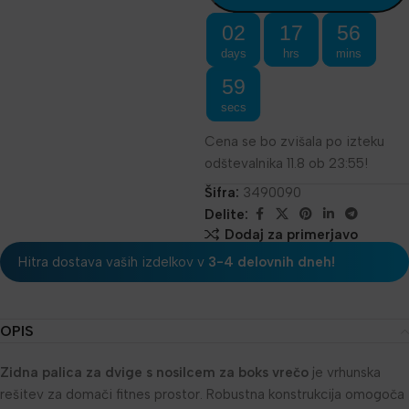
02
17
56
days
hrs
mins
58
secs
Cena se bo zvišala po izteku
odštevalnika 11.8 ob 23:55!
Šifra:
3490090
Delite:
Dodaj za primerjavo
Hitra dostava vaših izdelkov v
3-4 delovnih dneh!
OPIS
Zidna palica za dvige s nosilcem za boks vrečo
je vrhunska
rešitev za domači fitnes prostor. Robustna konstrukcija omogoča