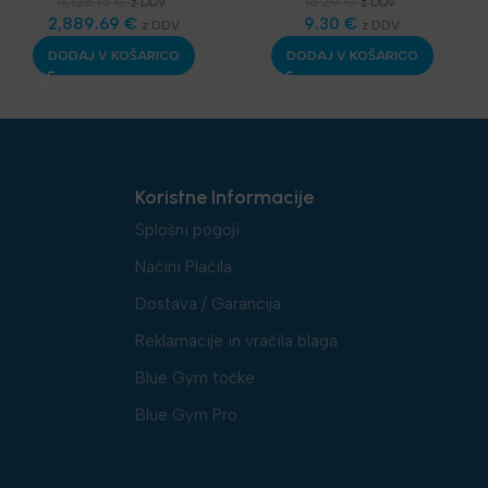
Telovadnice
,
Kardio
Najnovejša oprema
4,128.13
€
13.29
€
z DDV
z DDV
oprema
2,889.69
,
Tekalne steze
€
,
9.30
€
z DDV
z DDV
Najnovejša oprema
DODAJ V KOŠARICO
DODAJ V KOŠARICO
Koristne Informacije
Splošni pogoji
Načini Plačila
Dostava / Garancija
Reklamacije in vračila blaga
Blue Gym točke
Blue Gym Pro