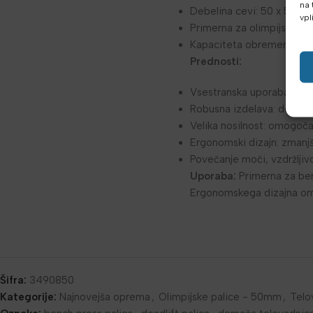
na 
Debelina cevi: 50 x 50 x
vpl
Primerna za olimpijske p
Kapaciteta obremenitve:
Prednosti:
Vsestranska uporaba: za 
Robusna izdelava: dolgot
Velika nosilnost: omogoča
Ergonomski dizajn: zmanjš
Povečanje moči, vzdržljiv
Uporaba:
Primerna za benc
Ergonomskega dizajna omo
Šifra:
3490850
Kategorije:
Najnovejša oprema
,
Olimpijske palice - 50mm
,
Telo