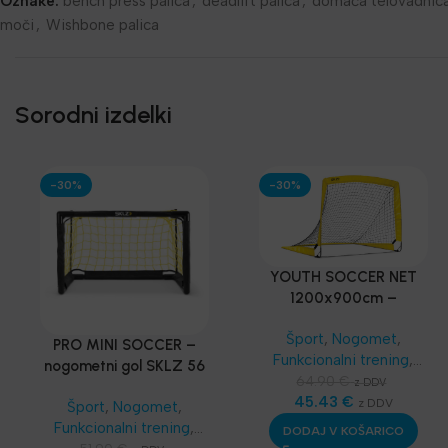
Oznake:
bench press palica
,
deadlift palica
,
domača telovadnic
moči
,
Wishbone palica
Sorodni izdelki
-30%
-30%
YOUTH SOCCER NET
1200x900cm –
PRENOSLJIV MINI GOL
Šport
,
Nogomet
,
PRO MINI SOCCER –
Funkcionalni trening
,
nogometni gol SKLZ 56
SKLZ Funkcionalni
64.90
€
z DDV
x 39 cm
trening
45.43
,
Najnovejša
€
z DDV
Šport
,
Nogomet
,
oprema
Funkcionalni trening
,
DODAJ V KOŠARICO