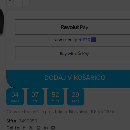
DODAJ V KOŠARICO
04
07
52
29
days
hrs
mins
secs
Cena se bo zvišala po izteku odštevalnika 11.8 ob 23:55!
Šifra:
3490850
Delite: