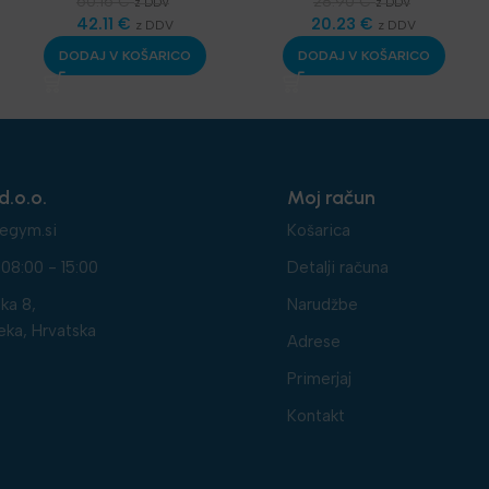
Telovadnice
,
Oprema za
SKLZ Funkcionalni
60.16
€
28.90
€
z DDV
z DDV
klube
42.11
,
Smitt, Kletke,
€
trening
20.23
,
Aerobika in
€
z DDV
z DDV
Nosileci
,
Najnovejša
Joga
,
Najnovejša
DODAJ V KOŠARICO
DODAJ V KOŠARICO
oprema
oprema
d.o.o.
Moj račun
egym.si
Košarica
08:00 - 15:00
Detalji računa
ka 8,
Narudžbe
eka, Hrvatska
Adrese
Primerjaj
Kontakt