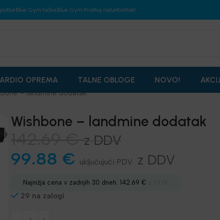
godbe
Blue Gym točke
Blue Gym Pro
Moj račun
Kontakt
ARDIO OPREMA
TALNE OBLOGE
NOVO!
AKCI
bone – landmine dodatak
Wishbone – landmine dodatak
142.69
€
z DDV
99.88
€
z DDV
z DDV
Najnižja cena v zadnjih 30 dneh:
142.69
€
29 na zalogi