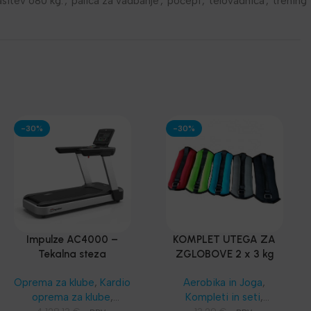
sitev 680 kg.
,
palica za vadbanje
,
počepi
,
telovadnica
,
trening
-30%
-30%
Impulze AC4000 –
KOMPLET UTEGA ZA
Tekalna steza
ZGLOBOVE 2 x 3 kg
Oprema za klube
,
Kardio
Aerobika in Joga
,
oprema za klube
,
Kompleti in seti
,