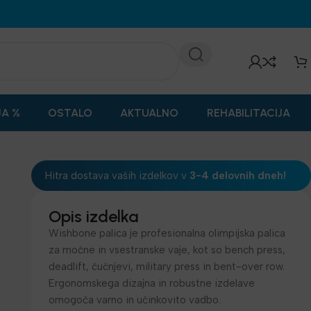
JA %
OSTALO
AKTUALNO
REHABILITACIJA
Hitra dostava vaših izdelkov v
3-4 delovnih dneh!
Opis izdelka
Wishbone palica je profesionalna olimpijska palica
za močne in vsestranske vaje, kot so bench press,
deadlift, čučnjevi, military press in bent-over row.
Ergonomskega dizajna in robustne izdelave
omogoča varno in učinkovito vadbo.