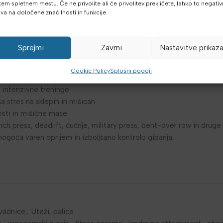
tem spletnem mestu. Če ne privolite ali če privolitev prekličete, lahko to negati
 3 mm
iva na določene značilnosti in funkcije.
alice 50 mm
 680 kg
Sprejmi
Zavrni
Nastavitve prikaz
vse glavne mišične skupine
Cookie Policy
Splošni pogoji
rajnost in odpornost na obrabo
 intenzivne treninge
a stres na sklepih in mišicah
osti in mišične mase
h press, deadlift, čučnje, military press, bent-over row in druge 
goča varen oprijem in izboljšano kontrolo gibanja.
vadnice
,
Uteži, palice