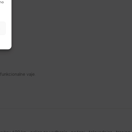
vno
a
funkcionalne vaje.