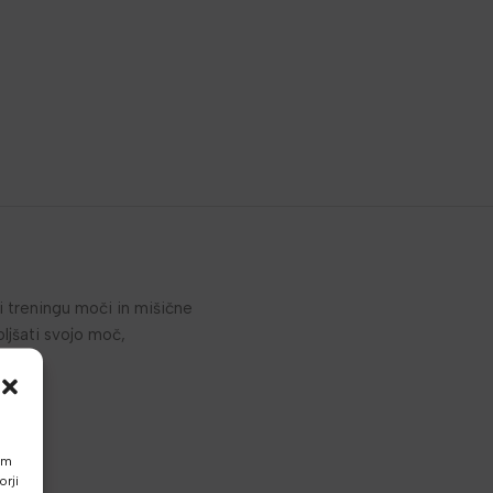
i treningu moči in mišične
ljšati svojo moč,
am
rji