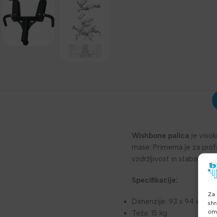
Wishbone palica
je visok
mase. Primerna je za profe
vzdržljivost in stabilnost p
Specifikacije:
Za 
Dimenzije: 93 x 94 x 16 c
shr
omo
Teža: 15 kg