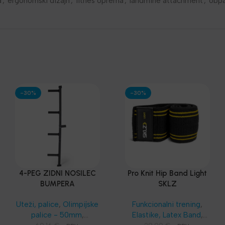
a
,
ergonomski dizajn
,
fitnes oprema
,
landmine attachment
,
obpa
-30%
-30%
4-PEG ZIDNI NOSILEC
Pro Knit Hip Band Light
BUMPERA
SKLZ
Uteži, palice
,
Olimpijske
Funkcionalni trening
,
palice - 50mm
,
Elastike, Latex Band
,