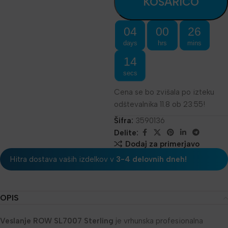
KOŠARICO
04
00
26
days
hrs
mins
14
secs
Cena se bo zvišala po izteku
odštevalnika 11.8 ob 23:55!
Šifra:
3590136
Delite:
Dodaj za primerjavo
Hitra dostava vaših izdelkov v
3-4 delovnih dneh!
OPIS
Veslanje ROW SL7007 Sterling
je vrhunska profesionalna