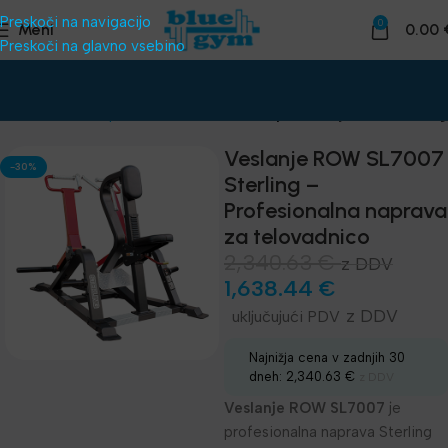
Preskoči na navigacijo
0
Meni
0.00
Preskoči na glavno vsebino
ema za klube
Naprave za telovadnico
Impulze linija SL - Sterling
Veslanje ROW SL7007
-30%
Sterling –
Profesionalna naprava
za telovadnico
2,340.63
€
z DDV
1,638.44
€
z DDV
Najnižja cena v zadnjih 30
dneh:
2,340.63
€
z DDV
Veslanje ROW SL7007
je
profesionalna naprava Sterling