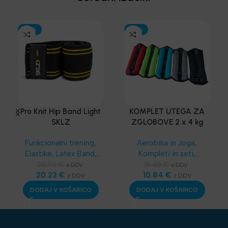
-30%
-30%
Pro Knit Hip Band Light
KOMPLET UTEGA ZA
SKLZ
ZGLOBOVE 2 x 4 kg
Funkcionalni trening
,
Aerobika in Joga
,
Elastike, Latex Band
,
Kompleti in seti
,
SKLZ Funkcionalni
Najnovejša oprema
28.90
€
15.48
€
z DDV
z DDV
trening
20.23
,
Aerobika in
€
10.84
€
z DDV
z DDV
Joga
,
Najnovejša
DODAJ V KOŠARICO
DODAJ V KOŠARICO
oprema