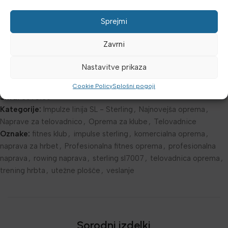
Opremite svojo telovadnico s profesionalno Sterling opremo.
Kontaktirajte nas za informacije o dobavi in montaži.
Sprejmi
Zavrni
Dodatne podrobnosti
Mnenja (0)
Nastavitve prikaza
Cookie Policy
Splošni pogoji
Šifra:
3590136
Kategorije:
Impulze linija SL - Sterling
,
Najnovejša oprema
,
Naprave za telovadnico
,
Oprema za klube
,
Telovadnice
Oznake:
fitnes klub
,
impulse sterling
,
komercialna oprema
,
naprava za hrbet
,
Profesionalna fitnes oprema
,
profesionalna
naprava
,
rowing naprava
,
sterling sl7007
,
telovadnica oprema
,
trening hrbta
,
utežne plošče
,
veslanje
Sorodni izdelki